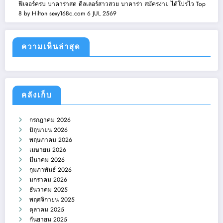
ฟีเจอร์ครบ บาคาร่าสด ดีลเลอร์สาวสวย บาคาร่า สมัครง่าย ได้โปรไว Top
8 by Hilton sexy168c.com 6 JUL 2569
ความเห็นล่าสุด
คลังเก็บ
กรกฎาคม 2026
มิถุนายน 2026
พฤษภาคม 2026
เมษายน 2026
มีนาคม 2026
กุมภาพันธ์ 2026
มกราคม 2026
ธันวาคม 2025
พฤศจิกายน 2025
ตุลาคม 2025
กันยายน 2025