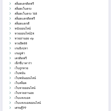
สล็อตเครดิตฟรี
สล็อตเว็บตรง
สล็อตเว็บตรง 168
สล็อตเเครดิตฟรี
สล็อตแตกดี
หนังออนไลน์
หวยออนไลน์24
หวยฮานอย vip
หวยฮิต88
เกมยิงปลา
เกมยูฟ่า
เครดิตฟรี
เซ็กซี่บาคาร่า
เว็บถูกหวย
เว็บพนัน
เว็บพนันออนไลน์
เว็บสล็อต
เว็บหวยออนไลน์
เว็บหวยฮานอย
เว็บแทงบอล
เว็บแทงบอลออนไลน์
เศรษฐี99