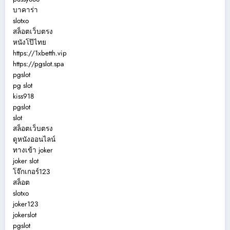
บาคาร่า
slotxo
สล็อตเว็บตรง
หนังโป๊ไทย
https://1xbetth.vip
https://pgslot.spa
pgslot
pg slot
kiss918
pgslot
slot
สล็อตเว็บตรง
ดูหนังออนไลน์
ทางเข้า joker
joker slot
โจ๊กเกอร์123
สล็อต
slotxo
joker123
jokerslot
pgslot