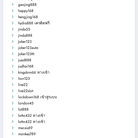
gaojing888
happy168
hengjing168
hydra888 เครดิตฟรี
jinda55
jinda888
Joker123
joker123auto
Joker123th
juad888
judhai168
kingdom66 ทางเข้า
lion123
live22
live22slot
lockdown168 เข้าสู่ระบบ
london45
lot888
lotto432 ทางเข้า
lotto432 ทางเข้า
macau69
monkey789