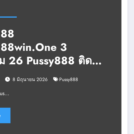
888
888win.one 3
ม 26 Pussy888 ติดตั้ง
าวน์โหลดฟรี ทุกยอด
8 มิถุนายน 2026
Pussy888
000 ศูนย์รวมเกมคาสิ
pus…
ของการแจก
ฟรี Pussy888
e
านระดับสากล Top 41