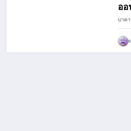
ออ
บาคา
R