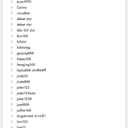
brazil999
Casino
cloudbet
debet slot
debet slot
fafa 123 slot
faro168
fullslot
fullslotpg
gaojing888
happy168
hengjing168
hydra888 เครดิตฟรี
jinda55
jinda888
Joker123
joker123auto
Joker123th
juad888
judhai168
kingdom66 ทางเข้า
lion123
live22