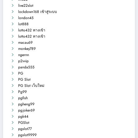
live22slot
lockdown168 เข้าสู่ระบบ
london45
lot888
lotto432 ทางเข้า
lotto432 ทางเข้า
macau69
monkey789
ngernn
p2vvip
panda555
PG
PG Slot
PG Slot เว็บใหม่
Pg99
pgfish
pgheng99
pgjoker69
pgk44
PGSlot
pgslot77
pgslot9999