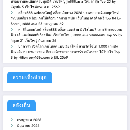
พร้อมรายละเอียดครบทุกมิติ เว็บใหญ่ jin888.asia ใหม่ล่าสุด Top 23 by
Crystle 5 เว็บไซต์ตรง ส.ค. 2569
สล็อต888 websiteใหญ่ สล็อตเว็บตรง 2026 ประสบการณ์เล่นยุคใหม่
ระบบเสถียร พร้อมเกมให้เลือกมากมาย พนัน เว็บใหญ่ เครดิตฟรี Top 84 by
Sherri jin888.asia 23 กรกฎาคม 69
คาสิโนออนไลน์ สล็อต888 สล็อตแตกง่าย มีจริงไหม? เจาะลึกระบบเกม
ฟีเจอร์ และปัจจัยที่เกี่ยวข้อง เว็บเปิดใหม่ jin888.asia ทดลองเล่น Top 99 by
Ngan 21 เว็บใหญ่ กันยายน 26
บาคาร่า เปิดโลกเกมไพ่สดแบบเรียลไทม์ สายวัดใจได้ 1,000 เกมดัง
ฟีเจอร์ครบ บาคาร่าสด ดีลเลอร์สาวสวย บาคาร่า สมัครง่าย ได้โปรไว Top
8 by Hilton sexy168c.com 6 JUL 2569
ความเห็นล่าสุด
คลังเก็บ
กรกฎาคม 2026
มิถุนายน 2026