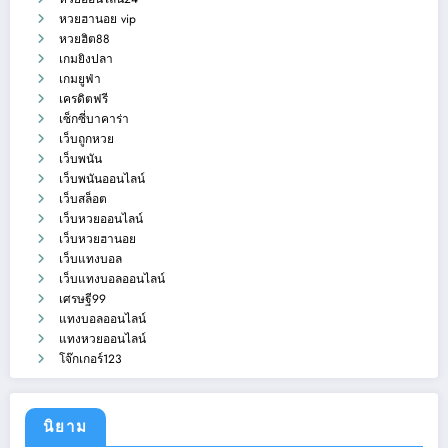
หวยฮานอย vip
หวยฮิต88
เกมยิงปลา
เกมยูฟ่า
เครดิตฟรี
เซ็กซี่บาคาร่า
เว็บถูกหวย
เว็บพนัน
เว็บพนันออนไลน์
เว็บสล็อต
เว็บหวยออนไลน์
เว็บหวยฮานอย
เว็บแทงบอล
เว็บแทงบอลออนไลน์
เศรษฐี99
แทงบอลออนไลน์
แทงหวยออนไลน์
โจ๊กเกอร์123
นิยาม