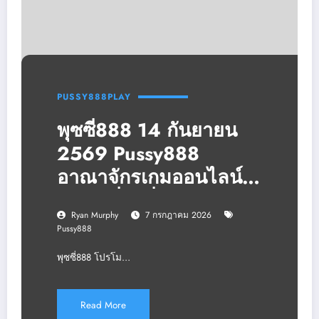
PUSSY888PLAY
พุซซี่888 14 กันยายน
2569 Pussy888
อาณาจักรเกมออนไลน์ที่
ครบเครื่องที่สุด สมาชิก
Ryan Murphy
7 กรกฎาคม 2026
ใหม่รับ 50% สมจริง
Pussy888
เสียงดี กราฟฟิค 3D คน
พุซซี่888 โปรโม…
เล่นไม่ต่ำกว่าแสนทุกวัน
พุซซี่888 รอไม่ได้ ต้อง
Read More
ลอง Top 16 By Jeff