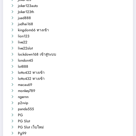
joker123auto
Joker123th
juad888
judhai168
kingdom66 ทางเข้า
lion123
live22
live22slot
lockdown168 เข้าสู่ระบบ
london45
lot888
lotto432 ทางเข้า
lotto432 ทางเข้า
macau69
monkey789
ngernn
p2vvip
panda555
PG
PG Slot
PG Slot เว็บใหม่
Pg99