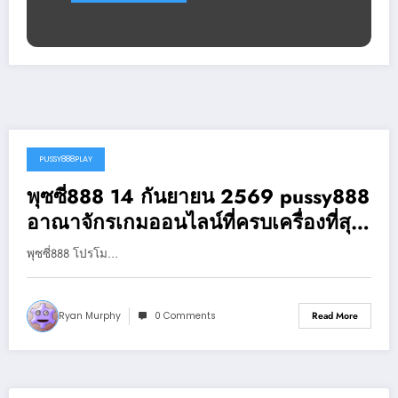
Pussy888play.me
PUSSY888PLAY
7 กรกฎาคม 2026
พุซซี่888 14 กันยายน 2569 pussy888
อาณาจักรเกมออนไลน์ที่ครบเครื่องที่สุด
สมาชิกใหม่รับ 50% สมจริง เสียงดี
พุซซี่888 โปรโม…
กราฟฟิค 3D คนเล่นไม่ต่ำกว่าแสนทุก
วัน พุซซี่888 รอไม่ได้ ต้องลอง Top 16
Ryan Murphy
0 Comments
Read More
by Jeff pussy888play.me