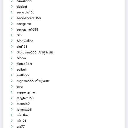
sawan888
sbobet
sexyauto168
sexybaccarat168
sexygame
sexygame1688
Slot
Slot Online
slot168
Slotgame666 เข้าสู่ระบบ
Slotxo
slotxo24hr
soibet
sretthi99
ssgame666 เข้าสู่ระบบ
ssru
suppergame
tangtem168
teenoi69
temmax69
ufa11bet
ufa191
ufa77