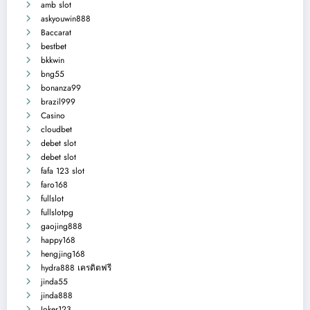
amb slot
askyouwin888
Baccarat
bestbet
bkkwin
bng55
bonanza99
brazil999
Casino
cloudbet
debet slot
debet slot
fafa 123 slot
faro168
fullslot
fullslotpg
gaojing888
happy168
hengjing168
hydra888 เครดิตฟรี
jinda55
jinda888
Joker123