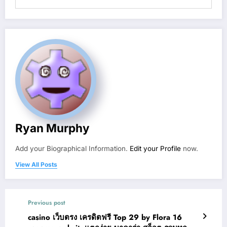
Ryan Murphy
Add your Biographical Information.
Edit your Profile
now.
View All Posts
Previous post
casino เว็บตรง เครดิตฟรี Top 29 by Flora 16