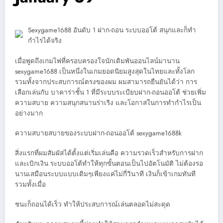
Sexygame1688 อันดับ 1 ฝาก-ถอน ระบบออโต้ สนุกและก็ทำ
กำไรได้จริง
เมื่อพูดถึงเกมไพ่ที่ครอบครองใจนักเดิมพันออนไลน์มานาน
sexygame1688 เป็นหนึ่งในเกมยอดนิยมสูงสุดในไทยและทั้งโลก
รวมทั้งจากประสบการณ์ตรงของผม ผมสามารถยืนยันได้ว่า การ
เลือกเล่นกับ บาคาร่าชั้น 1 ที่มีระบบระเบียบฝาก-ถอนออโต้ ช่วยเพิ่ม
ความสบาย ความสนุกสนานร่าเริง และโอกาสในการทำกำไรเป็น
อย่างมาก
ความสบายสบายของระบบฝาก-ถอนออโต้ sexygame1688k
สิ่งแรกที่ผมสัมผัสได้ตั้งแต่เริ่มเล่นคือ ความรวดเร็วสำหรับการฝาก
และเบิกเงิน ระบบออโต้ทำให้ทุกขั้นตอนเป็นไปอัตโนมัติ ไม่ต้องรอ
นานเสมือนระบบแบบเดิมๆเพียงแค่ไม่กี่วินาที เงินก็เข้าเกมทันที
รวมทั้งเมื่อ
ชนะก็ถอนได้เร็ว ทำให้ประสบการณ์เล่นตลอดไม่สะดุด