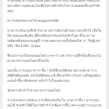
สำหรับผม ความสบายนี้ช่วยทำให้สามารถกำหนดแผนการพนันได้
อย่างมีความสุขและไม่เสียโอกาสสำหรับในการเล่นตอนที่เกมกำลัง
สนุก
ความสนุกของเกมไพ่ sexygame1688
บาคาร่าเป็นเกมที่เข้าใจง่าย แต่ว่าเต็มไปด้วยความระทึกใจ เมื่อใด
ก็ตามผมลงเดิมพัน รู้สึกเหมือนกำลังเล่นไพ่จริงในคาสิโน ความ
เพลิดเพลินของเกมอยู่ที่ การคาดคะเนรวมทั้งลุ้นผลไพ่ ว่า “ฝั่งผู้เล่น”
หรือ “ฝั่งเจ้ามือ” จะชนะ
ซึ่งแม้ว่าจะเป็นเกมออนไลน์ บาคาร่า แต่ว่าความรู้สึกนั้นเกือบจะไม่
ต่างจากการเล่นในคาสิโนจริง
นอกนั้น การเล่นบาคาร่าชั้น 1 ยังมีฟีเจอร์พิเศษ อย่างเช่น ตาราง
สถิติไพ่ย้อนหลัง แล้วก็สถิติชนะ-แพ้ ที่ช่วยให้การวิเคราะห์ไพ่ถูกต้อง
แม่นยำขึ้น เพิ่มช่องทางทำกำไรในแต่ละรอบ
ช่องทางทำกำไรจากบาคาร่าออนไลน์
จากประสบการณ์ตรง การเลือกเล่นกับเว็บ บาคาร่าชั้น 1 ฝาก-ถอน
ออโต้ ช่วยทำให้มีโอกาสทำกำไรเพิ่มมากขึ้น เพราะเหตุว่าระบบเกม