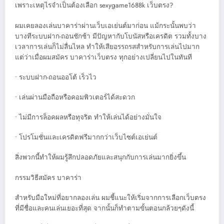
เพราะเหตุไรจำเป็นต้องเลือก sexygame1688k เว็บตรง?
ผมเคยลองเล่นบาคาร่าผ่านเว็บเอเย่นต์มาก่อน แม้กระนั้นพบว่า
บางทีระบบฝาก-ถอนชักช้า มีปัญหากับโบนัสหรือเครดิต รวมทั้งบาง
เวลาการเล่นก็ไม่ลื่นไหล ทำให้เสียอรรถรสสำหรับการเล่นไปมาก
แต่ว่าเมื่อผมสมัคร บาคาร่าเว็บตรง ทุกอย่างเปลี่ยนไปในทันที
• ระบบฝาก-ถอนออโต้ เร็วไว
• เล่นผ่านมือถือหรือคอมพิวเตอร์ได้สะดวก
• ไม่มีการล็อคผลหรือทุจริต ทำให้เล่นได้อย่างมั่นใจ
• โปรโมชั่นและเครดิตฟรีมากกว่าเว็บไซต์เอเย่นต์
สิ่งพวกนี้ทำให้ผมรู้สึกปลอดภัยและสนุกกับการเล่นมากยิ่งขึ้น
กรรมวิธีสมัคร บาคาร่า
สำหรับมือใหม่ที่อยากลองเล่น ผมชี้แนะให้เริ่มจากการเลือกเว็บตรง
ที่มีชื่อและคนเล่นเยอะที่สุด จากนั้นก็ทำตามขั้นตอนกล้วยๆดังนี้