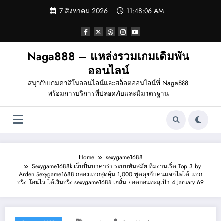
Skip
7 สิงหาคม 2026
11:48:07 AM
to
content
Naga888 – แหล่งรวมเกมเดิมพัน
ออนไลน์
สนุกกับเกมคาสิโนออนไลน์และสล็อตออนไลน์ที่ Naga888
พร้อมการบริการที่ปลอดภัยและมีมาตรฐาน
Home
sexygame1688
Sexygame1688k เว็บปั่นบาคาร่า ระบบทันสมัย ทีมงานเริ่ด Top 3 by
Arden Sexygame1688 กล่องแจกสุดคุ้ม 1,000 พูดคุยกับคนแจกไพ่ได้ แจก
จริง โอนไว ได้เงินจริง sexygame1688 เฮลั่น ยอดถอนทะลุเป้า 4 January 69