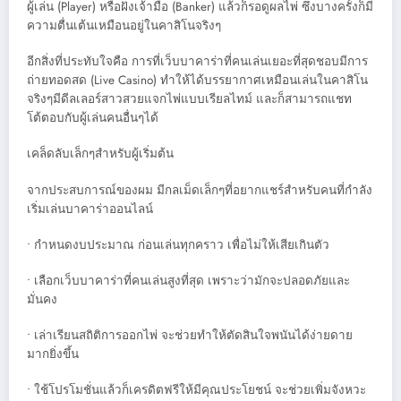
ผู้เล่น (Player) หรือฝั่งเจ้ามือ (Banker) แล้วก็รอดูผลไพ่ ซึ่งบางครั้งก็มี
ความตื่นเต้นเหมือนอยู่ในคาสิโนจริงๆ
อีกสิ่งที่ประทับใจคือ การที่เว็บบาคาร่าที่คนเล่นเยอะที่สุดชอบมีการ
ถ่ายทอดสด (Live Casino) ทำให้ได้บรรยากาศเหมือนเล่นในคาสิโน
จริงๆมีดีลเลอร์สาวสวยแจกไพ่แบบเรียลไทม์ และก็สามารถแชท
โต้ตอบกับผู้เล่นคนอื่นๆได้
เคล็ดลับเล็กๆสำหรับผู้เริ่มต้น
จากประสบการณ์ของผม มีกลเม็ดเล็กๆที่อยากแชร์สำหรับคนที่กำลัง
เริ่มเล่นบาคาร่าออนไลน์
• กำหนดงบประมาณ ก่อนเล่นทุกคราว เพื่อไม่ให้เสียเกินตัว
• เลือกเว็บบาคาร่าที่คนเล่นสูงที่สุด เพราะว่ามักจะปลอดภัยและ
มั่นคง
• เล่าเรียนสถิติการออกไพ่ จะช่วยทำให้ตัดสินใจพนันได้ง่ายดาย
มากยิ่งขึ้น
• ใช้โปรโมชั่นแล้วก็เครดิตฟรีให้มีคุณประโยชน์ จะช่วยเพิ่มจังหวะ