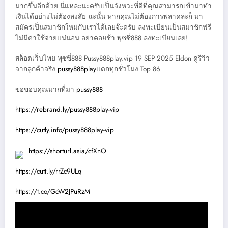
มากขึ้นอีกด้วย นี่แหละนะครับเป็นจังหวะที่ดีที่คุณสามารถเข้ามาทำ
เงินได้อย่างไม่ต้องสงสัย ฉะนั้น หากคุณไม่ต้องการพลาดล่ะก็ มา
สมัครเป็นสมาชิกใหม่กับเราได้เลยจ๊ะครับ ลงทะเบียนเป็นสมาชิกฟรี
ไม่มีค่าใช้จ่ายแน่นอน อย่าคอยช้า พุซซี่888 ลงทะเบียนเลย!
สล็อตเว็บไทย พุซซี่888 Pussy888play.vip 19 SEP 2025 Eldon ดูรีวิว
จากลูกค้าจริง
pussy888play
แตกทุกชั่วโมง Top 86
ขอขอบคุณมากที่มา
pussy888
https://rebrand.ly/pussy888play-vip
https://cutly.info/pussy888play-vip
https://shorturl.asia/cfXnO
https://cutt.ly/rrZc9ULq
https://t.co/GcW2JPuRzM