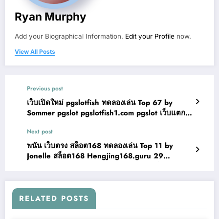
Ryan Murphy
Add your Biographical Information.
Edit your Profile
now.
View All Posts
Previous post
เว็บเปิดใหม่ pgslotfish ทดลองเล่น Top 67 by
Sommer pgslot pgslotfish1.com pgslot เว็บแตก
ง่าย ทดลองเล่น PGSlot ฟรี! สัมผัสประสบการณ์ใหม่
Next post
กับเกมที่ดีที่สุด 3 กันยา 25 casino
พนัน เว็บตรง สล็อต168 ทดลองเล่น Top 11 by
Jonelle สล็อต168 Hengjing168.guru 29
hengjing168 websiteแตกง่าย สูตรลับสล็อต 2025
ปั่นยังไงให้แตกไว กำไรปัง November 2025
RELATED POSTS