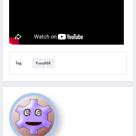
Tag
Pussy888