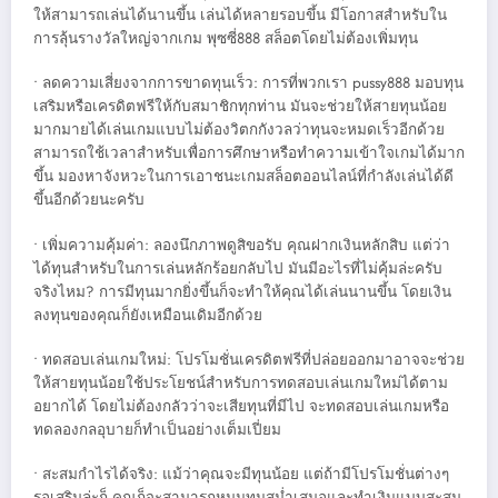
ให้สามารถเล่นได้นานขึ้น เล่นได้หลายรอบขึ้น มีโอกาสสำหรับใน
การลุ้นรางวัลใหญ่จากเกม พุซซี่888 สล็อตโดยไม่ต้องเพิ่มทุน
• ลดความเสี่ยงจากการขาดทุนเร็ว: การที่พวกเรา pussy888 มอบทุน
เสริมหรือเครดิตฟรีให้กับสมาชิกทุกท่าน มันจะช่วยให้สายทุนน้อย
มากมายได้เล่นเกมแบบไม่ต้องวิตกกังวลว่าทุนจะหมดเร็วอีกด้วย
สามารถใช้เวลาสำหรับเพื่อการศึกษาหรือทำความเข้าใจเกมได้มาก
ขึ้น มองหาจังหวะในการเอาชนะเกมสล็อตออนไลน์ที่กำลังเล่นได้ดี
ขึ้นอีกด้วยนะครับ
• เพิ่มความคุ้มค่า: ลองนึกภาพดูสิขอรับ คุณฝากเงินหลักสิบ แต่ว่า
ได้ทุนสำหรับในการเล่นหลักร้อยกลับไป มันมีอะไรที่ไม่คุ้มล่ะครับ
จริงไหม? การมีทุนมากยิ่งขึ้นก็จะทำให้คุณได้เล่นนานขึ้น โดยเงิน
ลงทุนของคุณก็ยังเหมือนเดิมอีกด้วย
• ทดสอบเล่นเกมใหม่: โปรโมชั่นเครดิตฟรีที่ปล่อยออกมาอาจจะช่วย
ให้สายทุนน้อยใช้ประโยชน์สำหรับการทดสอบเล่นเกมใหม่ได้ตาม
อยากได้ โดยไม่ต้องกลัวว่าจะเสียทุนที่มีไป จะทดสอบเล่นเกมหรือ
ทดลองกลอุบายก็ทำเป็นอย่างเต็มเปี่ยม
• สะสมกำไรได้จริง: แม้ว่าคุณจะมีทุนน้อย แต่ถ้ามีโปรโมชั่นต่างๆ
รอเสริมล่ะก็ คุณก็จะสามารถหมุนทุนสม่ำเสมอและทำเงินแบบสะสม