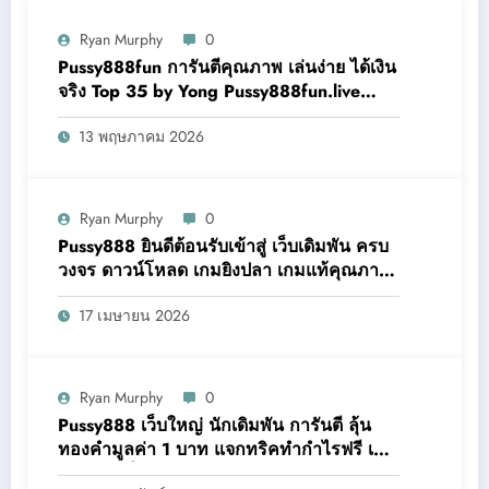
Ryan Murphy
0
Pussy888fun การันตีคุณภาพ เล่นง่าย ได้เงิน
จริง Top 35 by Yong Pussy888fun.live
สมาชิกใหม่รับ 100% ดีจนติดหน้า 1 google
13 พฤษภาคม 2026
ยอดเล็กยอดใหญ่ โอนทันที pussy888
แนะนำเพื่อน รับเงินฟรี ทันที 28 พฤษภา
2026
Ryan Murphy
0
Pussy888 ยินดีต้อนรับเข้าสู่ เว็บเดิมพัน ครบ
วงจร ดาวน์โหลด เกมยิงปลา เกมแท้คุณภาพ
คัดสรรอย่างดีรองรับทุกระบบ pussy888fun
17 เมษายน 2026
สายปั่นตัวจริง ห้ามพลาด Top 61 by
Margarette pussy888fun.shop 1 March
69
Ryan Murphy
0
Pussy888 เว็บใหญ่ นักเดิมพัน การันตี ลุ้น
ทองคำมูลค่า 1 บาท แจกทริคทำกำไรฟรี เปย์
หนัก รับเต็มๆ pussy888 รับประกันการเงิน