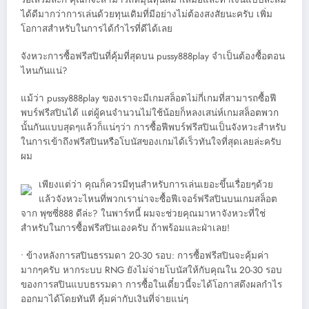
ได้ดีมากว่าการเล่นด้วยทุนเดิมที่มีอย่างไม่ต้องสงสัยนะครับ เพิ่ม
โอกาสสำหรับในการได้กำไรที่ดีได้เลย
จังหวะการซื้อฟรีสปินที่คุ้มที่สุดบน pussy888play จำเป็นต้องซื้อตอน
ไหนกันแน่?
แม้ว่า pussy888play ของเราจะมีเกมสล็อตไม่กี่เกมที่สามารถซื้อฟี
พบร์ฟรีสปินได้ แต่ผู้คนจำนวนไม่ใช้น้อยก็หลงเสน่ห์เกมสล็อตพวก
นั้นกันแบบสุดๆแล้วก็แน่ๆว่า การซื้อฟีพบร์ฟรีสปินเป็นจังหวะสำหรับ
ในการเข้าถึงฟรีสปินหรือโบนัสของเกมได้เร็วทันใจที่สุดเลยล่ะครับ
ผม
เพียงแต่ว่า คุณก็ควรมีทุนสำหรับการเล่นเยอะขึ้นเรื่อยๆด้วย
แล้วจังหวะไหนที่พวกเราน่าจะซื้อฟีเจอร์ฟรีสปินบนเกมสล็อต
จาก พุซซี่888 ดีล่ะ? ในพาร์ทนี้ ผมจะช่วยคุณมาหาจังหวะที่ใช่
สำหรับในการซื้อฟรีสปินเองครับ ถ้าพร้อมและฝ่าเลย!
• ข้างหลังการสปินธรรมดา 20-30 รอบ: การซื้อฟรีสปินจะคุ้มค่า
มากๆครับ หากระบบ RNG ยังไม่จ่ายโบนัสให้กับคุณใน 20-30 รอบ
ของการสปินแบบธรรมดา การซื้อในเดี๋ยวนี้จะได้โอกาสดึงผลกำไร
ออกมาได้โดยทันที คุ้มค่ากับเงินที่จ่ายแน่ๆ