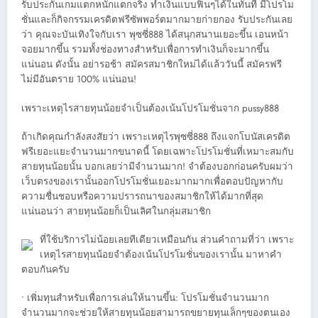
รับประกันเกมแตกหนักแตกจริง ทำเงินแบบฟินๆได้ในทันที มีโปรโม
ชั่นและก็กิจกรรมเครดิตฟรีซัพพอร์ตมากมายก่ายกอง รับประกันเลย
ว่า คุณจะบันเทิงใจกับเรา พุซซี่888 ได้สนุกสนานเยอะขึ้น เอนหน้า
จอยมากขึ้น รวมทั้งช่องทางสำหรับเพื่อการทำเงินก็จะมากขึ้น
แน่นอน ดังนั้น อย่ารอช้า สมัครสมาชิกใหม่ได้แล้ววันนี้ สมัครฟรี
ไม่มีอันตราย 100% แน่นอน!
เพราะเหตุไรสายทุนน้อยจำเป็นต้องเน้นโปรโมชั่นจาก pussy888
ถ้าเกิดคุณกำลังสงสัยว่า เพราะเหตุไรพุซซี่888 ถึงแจกโบนัสเครดิต
ฟรีเยอะแยะจำนวนมากขนาดนี้ โดยเฉพาะโปรโมชั่นที่เหมาะสมกับ
สายทุนน้อยนั้น บอกเลยว่ามีจำนวนมาก! จำต้องบอกก่อนครับผมว่า
เว็บตรงของเรานั้นออกโปรโมชั่นเยอะมากมากเพื่อตอบปัญหากับ
ความชื่นชอบหรือความปรารถนาของสมาชิกให้ได้มากที่สุด
แน่นอนว่า สายทุนน้อยก็เป็นเลิศในกลุ่มสมาชิก
ที่ใช้บริการไม่น้อยเลยทีเดียวเหมือนกัน ส่วนคำถามที่ว่า เพราะ
เหตุไรสายทุนน้อยจำต้องเน้นโปรโมชั่นของเรานั้น มาหาคำ
ตอบกันครับ
• เพิ่มทุนสำหรับเพื่อการเล่นให้นานขึ้น: โปรโมชั่นจำนวนมาก
จำนวนมากจะช่วยให้สายทุนน้อยสามารถขยายทุนเล็กๆของตนเอง