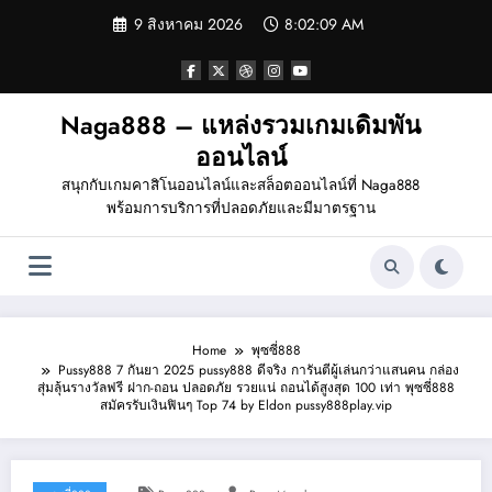
Skip
9 สิงหาคม 2026
8:02:10 AM
to
content
Naga888 – แหล่งรวมเกมเดิมพัน
ออนไลน์
สนุกกับเกมคาสิโนออนไลน์และสล็อตออนไลน์ที่ Naga888
พร้อมการบริการที่ปลอดภัยและมีมาตรฐาน
Home
พุซซี่888
Pussy888 7 กันยา 2025 pussy888 ดีจริง การันตีผู้เล่นกว่าแสนคน กล่อง
สุ่มลุ้นรางวัลฟรี ฝาก-ถอน ปลอดภัย รวยแน่ ถอนได้สูงสุด 100 เท่า พุซซี่888
สมัครรับเงินฟินๆ Top 74 by Eldon pussy888play.vip