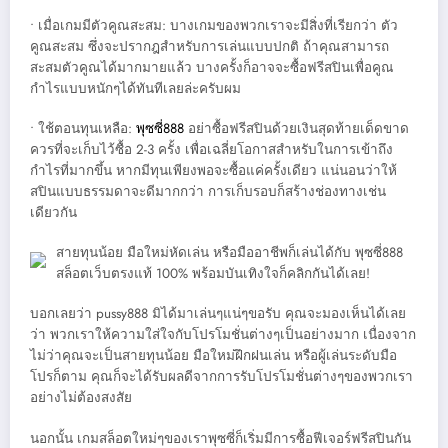
• เมื่อเกมมีตัวคูณสะสม: บางเกมของพวกเราจะมีสิ่งที่เรียกว่า ตัว
คูณสะสม ซึ่งจะปรากฎสำหรับการเล่นแบบปกติ ถ้าคุณสามารถ
สะสมตัวคูณได้มากมายแล้ว บางครั้งก็อาจจะซื้อฟรีสปินเพื่อคูณ
กำไรแบบหนักๆได้ทันทีเลยล่ะครับผม
• ใช้ตอนทุนเหลือ:
พุซซี่888
อย่าซื้อฟรีสปินด้วยเงินสุดท้ายเด็ดขาด
ควรที่จะเก็บไว้ซื้อ 2-3 ครั้ง เพื่อเฉลี่ยโอกาสสำหรับในการเข้าถึง
กำไรที่มากขึ้น หากมีทุนเพียงพอจะซื้อแค่ครั้งเดียว แน่นอนว่าให้
สปินแบบธรรมดาจะดีมากกว่า การเก็บรอบก็สร้างช่องทางเช่น
เดียวกัน
สายทุนน้อย มือใหม่หัดเล่น หรือมืออาชีพก็เล่นได้กับ พุซซี่888
สล็อตเว็บตรงแท้ 100% พร้อมบันเทิงใจก็คลิกกันได้เลย!
บอกเลยว่า pussy888 มิได้มาเล่นๆแน่ๆขอรับ คุณจะมองเห็นได้เลย
ว่า พวกเราให้ความใส่ใจกับโปรโมชั่นต่างๆเป็นอย่างมาก เนื่องจาก
ไม่ว่าคุณจะเป็นสายทุนน้อย มือใหม่ฝึกฝนเล่น หรือผู้เล่นระดับมือ
โปรก็ตาม คุณก็จะได้รับผลดีจากการรับโปรโมชั่นต่างๆของพวกเรา
อย่างไม่ต้องสงสัย
นอกนั้น เกมสล็อตใหม่ๆของเราพุซซี่ก็เริ่มมีการซื้อฟีเจอร์ฟรีสปินกัน