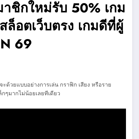
 สมาชิกใหม่รับ 50% เกม
็อตเว็บตรง เกมดีที่ผู้
UN 69
่าจะด้วยแบบอย่างการเล่น กราฟิก เสียง หรือราย
็กๆมากไม่น้อยเลยทีเดียว