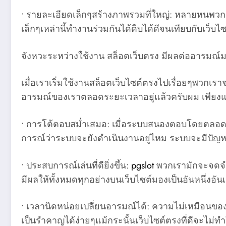
• รายละเอียดเล็กๆสร้างภาพรวมที่ใหญ่: หลายหนพวกเราก
เล็กๆเหล่านี้ทำงานร่วมกันได้ดิบได้ดีจนเทียบกับเว็บไ
จังหวะระหว่างใช้งาน สล็อตเว็บตรง มีผลต่ออารมณ์มาก
เมื่อเราเริ่มใช้งานสล็อตเว็บไซต์ตรงไปเรื่อยๆพวกเราจ
อารมณ์ของเราตลอดระยะเวลาอยู่แล้วครับผม เพียงแค่
• การโต้ตอบสม่ำเสมอ: เมื่อระบบสนองตอบโดยตลอด มัน
การณ์ว่าระบบจะยังดำเนินงานอยู่ไหม ระบบจะมีปั
• ประสบการณ์เล่นที่ดียิ่งขึ้น:
pgslot
พวกเรามักจะจดจำป
มีผลให้ทั้งหมดทุกอย่างบนเว็บไซต์มองเป็นอันหนึ่งอัน
• เวลานิดหน่อยเปลี่ยนอารมณ์ได้: ความไม่เหมือนของ
เป็นรำคาญได้ง่ายๆแม้กระนั้นเว็บไซต์ตรงที่ดีจะไม