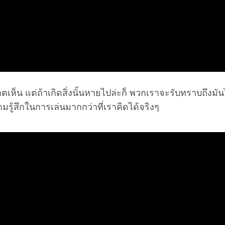
เกตเห็น แต่ถ้าเกิดสิ่งนั้นหายไปล่ะก็ พวกเราจะรับทราบถึงม
มรู้สึกในการเล่นมากกว่าที่เราคิดได้จริงๆ