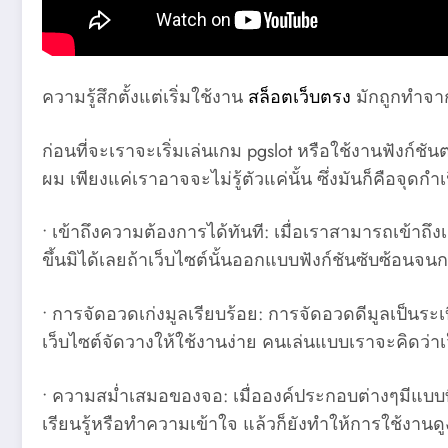
ความรู้สึกตั้งแต่เริ่มใช้งาน
สล็อตเว็บตรง
มักถูกทำจาก
ก่อนที่จะเราจะเริ่มเล่นเกม pgslot หรือใช้งานฟังก์ชัน
ผม เพียงแค่เราอาจจะไม่รู้ตัวแค่นั้น ซึ่งมันก็คือจุด
• เข้าถึงความต้องการได้ทันที: เมื่อเราสามารถเข้าถึงเ
ขึ้นมิได้เลยถ้าเว็บไซต์นั้นออกแบบฟังก์ชันซับซ้อนจ
• การจัดอวดเก่งมูลเรียบร้อย: การจัดอวดดีมูลเป็นระเ
เว็บไซต์จัดวางให้ใช้งานง่าย คนเล่นแบบเราจะคิดว่
• ความสม่ำเสมอของจอ: เมื่อองค์ประกอบต่างๆมีแบบท
เรียนรู้หรือทำความเข้าใจ แล้วก็ยังทำให้การใช้งานดูง่