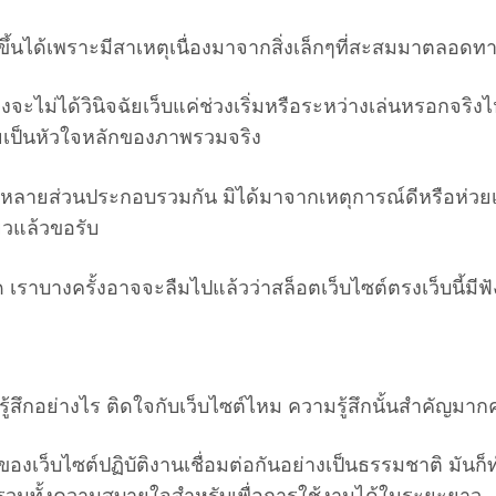
ดขึ้นได้เพราะมีสาเหตุเนื่องมาจากสิ่งเล็กๆที่สะสมมาตลอดท
งจะไม่ได้วินิจฉัยเว็บแค่ช่วงเริ่มหรือระหว่างเล่นหรอกจร
ยเป็นหัวใจหลักของภาพรวมจริง
ลายส่วนประกอบรวมกัน มิได้มาจากเหตุการณ์ดีหรือห่วยเพี
ียวแล้วขอรับ
เราบางครั้งอาจจะลืมไปแล้วว่าสล็อตเว็บไซต์ตรงเว็บนี้มีฟั
ู้สึกอย่างไร ติดใจกับเว็บไซต์ไหม ความรู้สึกนั้นสำคัญมาก
ของเว็บไซต์ปฏิบัติงานเชื่อมต่อกันอย่างเป็นธรรมชาติ มันก็ท