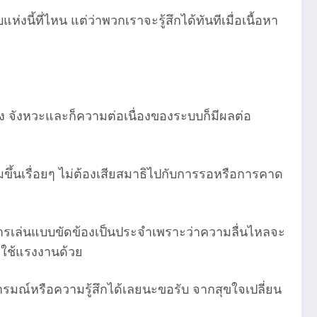
ี้ที่ไหน แต่ว่าพวกเราจะรู้สึกได้ทันทีเมื่อเนื้อหา
จริง จังหวะและก็ความต่อเนื่องของระบบก็มีผลต่อ
ขึ้นเรื่อยๆ ไม่ต้องเสียสมาธิไปกับการรอหรือการคาด
การเล่นแบบขัดข้องเป็นประจำเพราะว่าความลื่นไหลจะ
ารใช้แรงงานด้วย
ารมณ์หรือความรู้สึกได้เลยนะขอรับ จากสุขใจเปลี่ยน