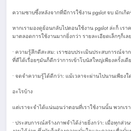
ความซาบซึ้งหลังจากที่มีการใช้งาน pgslot จบ มักเกิ
หากเรามองดูย้อนกลับไปตอนใช้งาน pgslot ล่ะก็ เราค
มาตลอดการใช้งานมากยิ่งกว่า รายละเอียดเล็กๆก็เล
• ความรู้สึกดีสะสม: เราชอบประเมินประสบการณ์จากห
ที่ดีได้เรื่อยๆมันก็ดีกว่าการเข้าโบนัสใหญ่เพียงครั้งเด
• จดจำความรู้ได้ดีกว่า: แม้เวลาจะผ่านไปนานเพียงใด 
อะไรบ้าง
แต่เราจะจำได้แน่นอนว่าตอนที่เราใช้งานนั้น พวกเราร
• ประสบการณ์สร้างภาพจำได้ง่ายยิ่งกว่า: เมื่อทุกส่วน