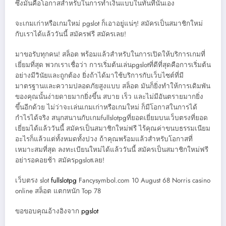
ซึ่งมันคือโอกาสสำหรับในการทำเงินแบบในทันทีนั่นเอง
จะเกมเก่าหรือเกมใหม่ pgslot ก็เอาอยู่แน่ๆ! สมัครเป็นสมาชิกใหม่
กับเราได้แล้ววันนี้ สมัครฟรี สมัครเลย!
มาขอรับทุกคน! สล็อต พร้อมแล้วสำหรับในการเปิดให้บริการเกมที่
เยี่ยมที่สุด พวกเราเชื่อว่า การเริ่มต้นเล่นpgslotที่ดีที่สุดคือการเริ่มต้น
อย่างมีวินัยและถูกต้อง ยิ่งถ้าได้มาใช้บริการกับเว็บไซต์ที่มี
มาตรฐานและความปลอดภัยสูงแบบ สล็อต มันก็ยิ่งทำให้การเดิมพัน
ของคุณนั้นง่ายดายมากยิ่งขึ้น สบาย เร็ว และไม่มีอันตรายมากยิ่ง
ขึ้นอีกด้วย ไม่ว่าจะเล่นเกมเก่าหรือเกมใหม่ ก็มีโอกาสในการได้
กำไรได้จริง สนุกสนานกับเกมfullslotpgที่ยอดเยี่ยมบนเว็บตรงที่ยอด
เยี่ยมได้แล้ววันนี้ สมัครเป็นสมาชิกใหม่ฟรี ไร้คุณค่าขนบธรรมเนียม
อะไรก็แล้วแต่ทั้งหมดทั้งปวง ถ้าคุณพร้อมแล้วสำหรับโอกาสที่
เหมาะสมที่สุด ลงทะเบียนใหม่ได้แล้ววันนี้ สมัครเป็นสมาชิกใหม่ฟรี
อย่ารอคอยช้า สมัครpgslotเลย!
เว็บตรง slot
fullslotpg
Fancysymbol.com 10 August 68 Norris casino
online สล็อต แตกหนัก Top 78
ขอขอบคุณอ้างอิงจาก
pgslot