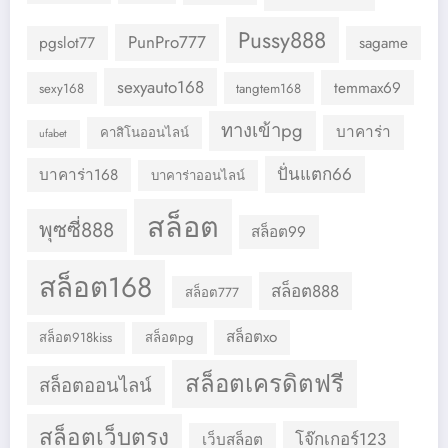
Pussy888
PunPro777
pgslot77
sagame
sexyauto168
temmax69
sexy168
tangtem168
ทางเข้าpg
บาคาร่า
คาสิโนออนไลน์
ufabet
ปั่นแตก66
บาคาร่า168
บาคาร่าออนไลน์
สล็อต
พุซซี่888
สล็อต99
สล็อต168
สล็อต888
สล็อต777
สล็อตxo
สล็อต918kiss
สล็อตpg
สล็อตเครดิตฟรี
สล็อตออนไลน์
สล็อตเว็บตรง
โจ๊กเกอร์123
เว็บสล็อต