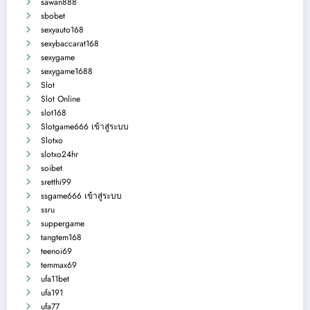
sawan888
sbobet
sexyauto168
sexybaccarat168
sexygame
sexygame1688
Slot
Slot Online
slot168
Slotgame666 เข้าสู่ระบบ
Slotxo
slotxo24hr
soibet
sretthi99
ssgame666 เข้าสู่ระบบ
ssru
suppergame
tangtem168
teenoi69
temmax69
ufa11bet
ufa191
ufa77