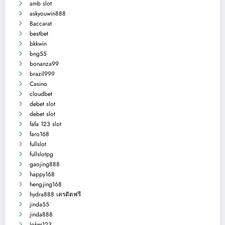
amb slot
askyouwin888
Baccarat
bestbet
bkkwin
bng55
bonanza99
brazil999
Casino
cloudbet
debet slot
debet slot
fafa 123 slot
faro168
fullslot
fullslotpg
gaojing888
happy168
hengjing168
hydra888 เครดิตฟรี
jinda55
jinda888
Joker123