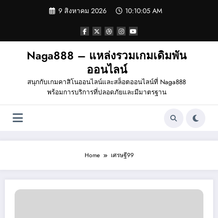
Skip
9 สิงหาคม 2026
10:10:05 AM
to
content
Naga888 – แหล่งรวมเกมเดิมพัน
ออนไลน์
สนุกกับเกมคาสิโนออนไลน์และสล็อตออนไลน์ที่ Naga888
พร้อมการบริการที่ปลอดภัยและมีมาตรฐาน
Home
เศรษฐี99