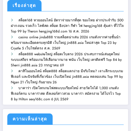
เรื่องล่าสุด
สล็อต168 หวยออนไลน์ อัตราจ่ายมากที่สุด ของไทย ฝากประจำรับ 500
ฝาก-ถอน รวดเร็ว ไลฟ์สด สล็อต ยิงปลา กีฬา ไพ่ hengjing168 คุ้มค่า ที่ไว้ใจ
Top 99 by Theron hengjing168d.com 16 ส.ค. 2026
casino online jinda888 รวมสล็อตน่าเล่น 2026 เกมดังจากค่ายชั้นนำ
พร้อมรายละเอียดครบทุกมิติ เว็บใหญ่ jin888.asia ใหม่ล่าสุด Top 23 by
Crystle 5 เว็บไซต์ตรง ส.ค. 2569
สล็อต888 websiteใหญ่ สล็อตเว็บตรง 2026 ประสบการณ์เล่นยุคใหม่
ระบบเสถียร พร้อมเกมให้เลือกมากมาย พนัน เว็บใหญ่ เครดิตฟรี Top 84 by
Sherri jin888.asia 23 กรกฎาคม 69
คาสิโนออนไลน์ สล็อต888 สล็อตแตกง่าย มีจริงไหม? เจาะลึกระบบเกม
ฟีเจอร์ และปัจจัยที่เกี่ยวข้อง เว็บเปิดใหม่ jin888.asia ทดลองเล่น Top 99 by
Ngan 21 เว็บใหญ่ กันยายน 26
บาคาร่า เปิดโลกเกมไพ่สดแบบเรียลไทม์ สายวัดใจได้ 1,000 เกมดัง
ฟีเจอร์ครบ บาคาร่าสด ดีลเลอร์สาวสวย บาคาร่า สมัครง่าย ได้โปรไว Top
8 by Hilton sexy168c.com 6 JUL 2569
ความเห็นล่าสุด