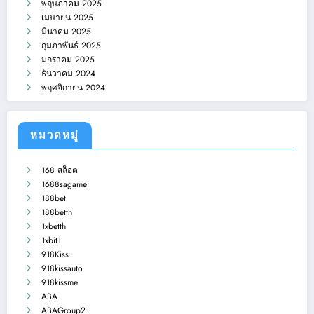
พฤษภาคม 2025
เมษายน 2025
มีนาคม 2025
กุมภาพันธ์ 2025
มกราคม 2025
ธันวาคม 2024
พฤศจิกายน 2024
หมวดหมู่
168 สล็อต
1688sagame
188bet
188betth
1xbetth
1xbit1
918Kiss
918kissauto
918kissme
ABA
ABAGroup2