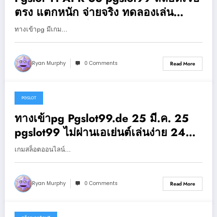
ตรง แตกหนัก จ่ายจริง ทดลองเล่น
สล็อตpg เว็บสล็อตแตกง่ายพร้อมรับ
ทางเข้าpg มีเกม…
โบนัสทั้งปีหรือยัง pgslot99 สมัครรับอัง
เปา ง่ายๆ Top 81 by Lynne
Ryan Murphy
0 Comments
Read More
pgslot99.de
PGSLOT
29 มกราคม 2025
ทางเข้าpg Pgslot99.de 25 มี.ค. 25
pgslot99 ไม่ผ่านเอเย่นต์เล่นง่าย 24
ช.ม. ดาวน์โหลด พีจีสล็อต ตอบโจทย์นัก
เกมสล็อตออนไลน์…
ปั่นเล่นง่าย พร้อมทำกำไร pgslot เล่น
ผ่านมือถือได้เลย Top 35 by Jacki
Ryan Murphy
0 Comments
Read More