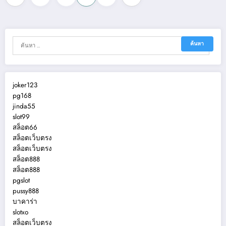
pagination
joker123
pg168
jinda55
slot99
สล็อต66
สล็อตเว็บตรง
สล็อตเว็บตรง
สล็อต888
สล็อต888
pgslot
pussy888
บาคาร่า
slotxo
สล็อตเว็บตรง