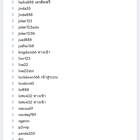
hydra888 เครดิตฟรี
jinda55
jinda888
Joker123
joker123auto
Joker123th
juad888
judhai168
kingdom66 ทางเข้า
lion123
live22
live22slot
lockdown168 เข้าสู่ระบบ
london45
lot888
lotto432 ทางเข้า
lotto432 ทางเข้า
macau69
monkey789
ngernn
p2vvip
panda555
PG