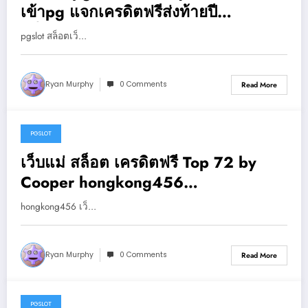
เข้าpg แจกเครดิตฟรีส่งท้ายปี
สล็อตpgแท้ เงินชัวร์ โอนไวกลุองสุ่ม
pgslot สล็อตเว็…
แจกเงินสด 10,000 ทางเข้าpg แจก
สบัดแตกหนักไม่ไหว Top 43 by
Ryan Murphy
0 Comments
Read More
Maude pgslotth.io
PGSLOT
4 มกราคม 2025
เว็บแม่ สล็อต เครดิตฟรี Top 72 by
Cooper hongkong456
hongkong456.co hongkong456
hongkong456 เว็…
เว็บไซต์แจกหนัก สมัครสล็อต รับเครดิต
ฟรีทันที 4 January 2025 พนัน
Ryan Murphy
0 Comments
Read More
PGSLOT