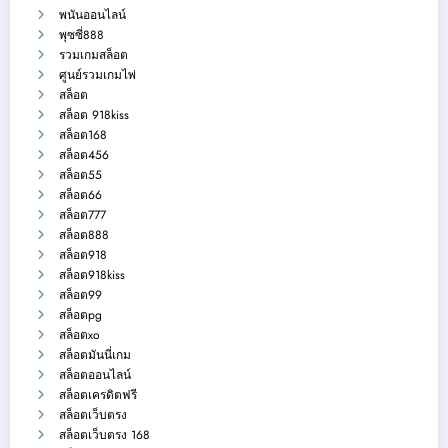
พนันออนไลน์
พุซซี่888
รวมเกมสล็อต
ศูนย์รวมเกมไพ่
สล็อต
สล็อต 918kiss
สล็อต168
สล็อต456
สล็อต55
สล็อต66
สล็อต777
สล็อต888
สล็อต918
สล็อต918kiss
สล็อต99
สล็อตpg
สล็อตxo
สล็อตมันนี่เกม
สล็อตออนไลน์
สล็อตเครดิตฟรี
สล็อตเว็บตรง
สล็อตเว็บตรง 168