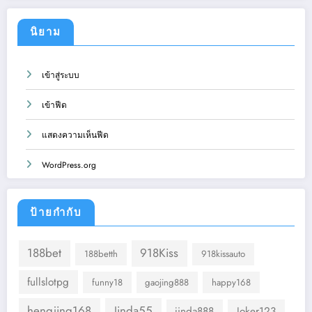
นิยาม
เข้าสู่ระบบ
เข้าฟีด
แสดงความเห็นฟีด
WordPress.org
ป้ายกำกับ
188bet
918Kiss
188betth
918kissauto
fullslotpg
funny18
gaojing888
happy168
hengjing168
Jinda55
jinda888
Joker123