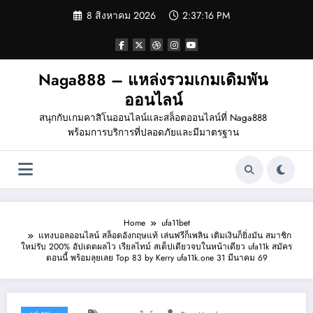
Skip
8 สิงหาคม 2026
2:37:17 PM
to
content
Naga888 – แหล่งรวมเกมเดิมพัน
ออนไลน์
สนุกกับเกมคาสิโนออนไลน์และสล็อตออนไลน์ที่ Naga888
พร้อมการบริการที่ปลอดภัยและมีมาตรฐาน
Home
ufa11bet
แทงบอลออนไลน์ สล็อตอังกฤษแท้ เล่นฟรีก็เพลิน เติมเงินก็ยิ่งมัน สมาชิก
ใหม่รับ 200% อัปเดตผลไว เรียลไทม์ สเต็ปเดียวจบในหน้าเดียว ufa11k สมัคร
ตอนนี้ พร้อมลุยเลย Top 83 by Kerry ufa11k.one 31 มีนาคม 69