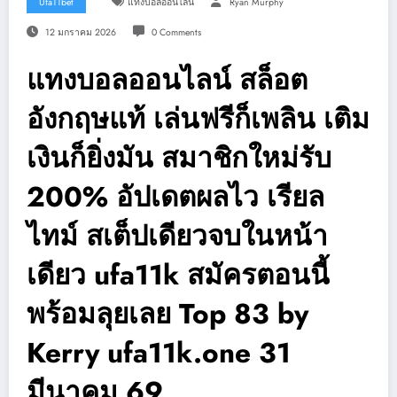
Ufa11bet
แทงบอลออนไลน์
Ryan Murphy
12 มกราคม 2026
0 Comments
แทงบอลออนไลน์ สล็อต
อังกฤษแท้ เล่นฟรีก็เพลิน เติม
เงินก็ยิ่งมัน สมาชิกใหม่รับ
200% อัปเดตผลไว เรียล
ไทม์ สเต็ปเดียวจบในหน้า
เดียว ufa11k สมัครตอนนี้
พร้อมลุยเลย Top 83 by
Kerry ufa11k.one 31
มีนาคม 69