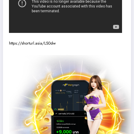
https://shorturl.asia/LS0dw