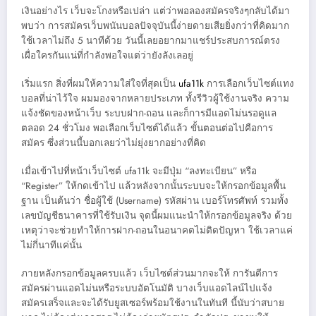
เงินอย่างไร เว็บจะโกงหรือเปล่า แต่ว่าพอลองสมัครจริงๆกลับได้มา
พบว่า การสมัครเว็บพนันบอลปัจจุบันนี้ง่ายดายเสียยิ่งกว่าที่คิดมาก
ใช้เวลาไม่ถึง 5 นาทีด้วย วันนี้เลยอยากมาแชร์ประสบการณ์ตรง
เผื่อใครกันแน่ที่กำลังพอใจแต่ว่ายังลังเลอยู่
เริ่มแรก สิ่งที่ผมให้ความใส่ใจที่สุดเป็น
ufa11k
การเลือกเว็บไซต์แทง
บอลที่น่าไว้ใจ ผมมองจากหลายประเภท ทั้งรีวิวผู้ใช้งานจริง ความ
แจ้งชัดของหน้าเว็บ ระบบฝาก-ถอน และก็การมีแอดไม่นรอดูแล
ตลอด 24 ชั่วโมง พอเลือกเว็บไซต์ได้แล้ว ขั้นตอนต่อไปคือการ
สมัคร ซึ่งส่วนนี้บอกเลยว่าไม่ยุ่งยากอย่างที่คิด
เมื่อเข้าไปที่หน้าเว็บไซต์ ufa11k จะมีปุ่ม “ลงทะเบียน” หรือ
“Register” ให้กดเข้าไป แล้วหลังจากนั้นระบบจะให้กรอกข้อมูลพื้น
ฐาน เป็นต้นว่า ชื่อผู้ใช้ (Username) รหัสผ่าน เบอร์โทรศัพท์ รวมทั้ง
เลขบัญชีธนาคารที่ใช้รับเงิน จุดนี้ผมแนะนำให้กรอกข้อมูลจริง ด้วย
เหตุว่าจะช่วยทำให้การฝาก-ถอนในอนาคตไม่ติดปัญหา ใช้เวลาแค่
ไม่กี่นาทีแค่นั้น
ภายหลังกรอกข้อมูลครบแล้ว เว็บไซต์ส่วนมากจะให้ การันตีการ
สมัครผ่านแอดไม่นหรือระบบอัตโนมัติ บางเว็บแอดไลน์ไปแจ้ง
สมัครเสร็จและจะได้รับยูสเซอร์พร้อมใช้งานในทันที นี้นับว่าสบาย