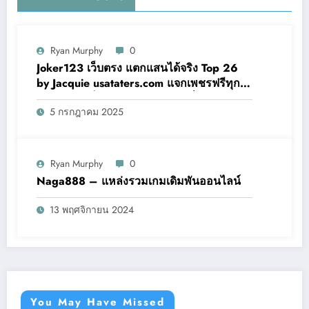
Ryan Murphy
0
Joker123 เว็บตรง แตกแสนได้จริง Top 26
by Jacquie usataters.com แจกเพชรฟรีทุก
วัน มือใหม่ก็เล่นได้ รวมค่ายเกมที่ทำเงินสูงสุด
5 กรกฎาคม 2025
โจ๊กเกอร์123 เปิดยูสฟรี แตกหนักทุกเกม 23
September 2568
Ryan Murphy
0
Naga888 – แหล่งรวมเกมเดิมพันออนไลน์
13 พฤศจิกายน 2024
You May Have Missed