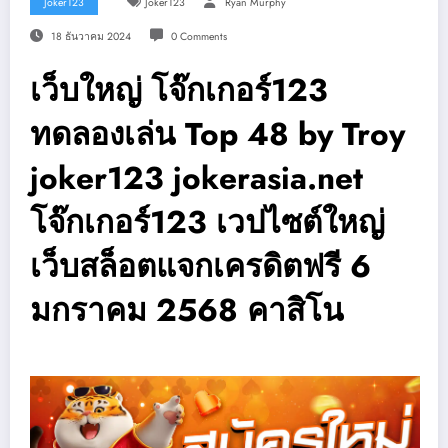
Joker123
Joker123
Ryan Murphy
18 ธันวาคม 2024
0 Comments
เว็บใหญ่ โจ๊กเกอร์123
ทดลองเล่น Top 48 by Troy
joker123 jokerasia.net
โจ๊กเกอร์123 เวปไซต์ใหญ่
เว็บสล็อตแจกเครดิตฟรี 6
มกราคม 2568 คาสิโน