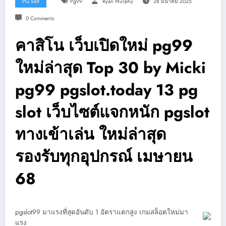
PG Slot
Pg99
Ryan Murphy
28 มีนาคม 2025
0 Comments
คาสิโน เว็บเปิดใหม่ pg99
ใหม่ล่าสุด Top 30 by Micki
pg99 pgslot.today 13 pg
slot เว็บไซต์แจกหนัก pgslot
ทางเข้าเล่น ใหม่ล่าสุด
รองรับทุกอุปกรณ์ เมษายน
68
pgslot99 มาแรงที่สุดอันดับ 1 อัตราแตกสูง เกมสล็อตใหม่มา
แรง