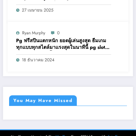
ออนไลน์ casino เว็บเปิดใหม่ pg slot ใหม่
27 เมษายน 2025
ล่าสุด Top 70 by Margery
Ryan Murphy
0
Pg ฟรีสปินแตกหนัก ยอดผู้เล่นสูงสุด ธีมเกม
ทุกแบบทุกสไตล์มาแรงสุดในนาทีนี้ pg slot
สมัครเลย สาวยถ้ำรออยู่ Top 6 by Kristian
18 ธันวาคม 2024
pgslotzaa.com 31 มกรา 2568
You May Have Missed