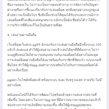
ทีมงานของเว็บ ไม่ว่าจะเป็นการตอบคำถาม การจัดการกับปัญหา
ต่างๆหรือการชี้แนะเกี่ยวกับการเล่นสล็อต ทุกสิ่งทุกอย่างจะถูกดูแล
ด้วยความเป็นมือโปร ซึ่งสิ่งนี้จะช่วยให้คุณได้รับประสบการณ์การ
เล่นสล็อตที่ไม่เพียงแค่สนุกสนาน แม้กระนั้นยังเชื่อมั่นได้ว่าได้รับ
การบริการที่ดีและก็ไม่เป็นอันตรายที่สุด
4. เล่นง่ายผ่านมือถือ
เว็บสล็อตเว็บตรง pg99 ยังรองรับการเล่นผ่านมือถืออีกทั้งระบบ iOS
แล้วก็ Android ทำให้ผู้เล่นสามารถเข้าเล่นได้ทุกที่ที่ต้องการ ไม่ว่า
จะอยู่ที่แหน่งใดก็สามารถสนุกสนานกับเกมสล็อตได้อย่างไม่สะดุด
การเล่นสล็อตผ่านมือถือก็ยังมาพร้อมกับกราฟิกที่ชัดแจ๋ว ระบบเกมที่
ลื่นไหล ทำให้ผู้เล่นpg slotสามารถเพลินใจไปกับการหมุนสล็อตได้
อย่างเต็มเปี่ยม
pgslot เว็บไซต์สล็อตแท้ พร้อมระบบ Auto รับทรูวอเลท จ่ายจริง ไม่มี
อย่างน้อย
พนันออนไลน์ก็ได้รับการพัฒนาไปพร้อมด้วยความสะดวกสบายที่
เพิ่มขึ้น โดยเฉพาะในวงการpg slot ที่มีความมากมายของเกมแล้วก็
ช่องทางการจ่ายเงินที่สบายเยอะขึ้น เพื่อให้ผู้เล่นpgslotทุกคน