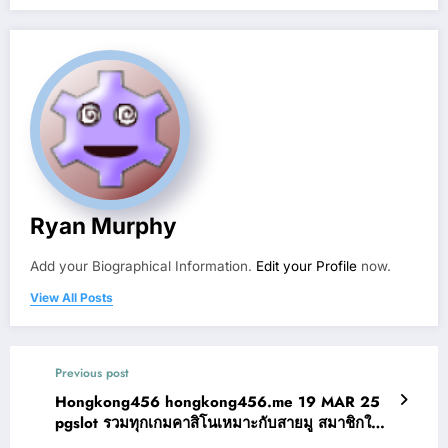
Ryan Murphy
Add your Biographical Information.
Edit your Profile
now.
View All Posts
Previous post
Hongkong456 hongkong456.me 19 MAR 25
pgslot รวมทุกเกมคาสิโนเหมาะกับสายมู สมาชิกใหม่
รับ 1,000บาท มีเกมมากว่า 3,000 เกมรองรับแอน