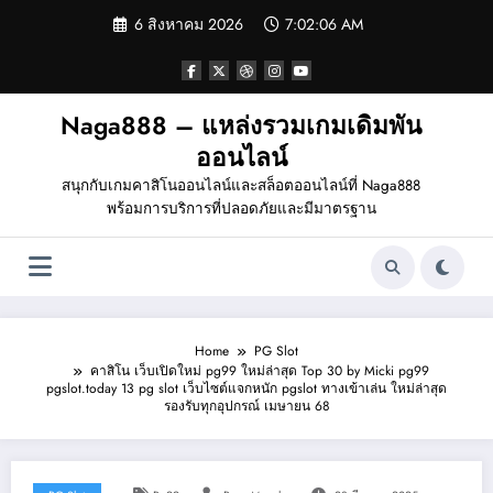
Skip
6 สิงหาคม 2026
7:02:06 AM
to
content
Naga888 – แหล่งรวมเกมเดิมพัน
ออนไลน์
สนุกกับเกมคาสิโนออนไลน์และสล็อตออนไลน์ที่ Naga888
พร้อมการบริการที่ปลอดภัยและมีมาตรฐาน
Home
PG Slot
คาสิโน เว็บเปิดใหม่ pg99 ใหม่ล่าสุด Top 30 by Micki pg99
pgslot.today 13 pg slot เว็บไซต์แจกหนัก pgslot ทางเข้าเล่น ใหม่ล่าสุด
รองรับทุกอุปกรณ์ เมษายน 68