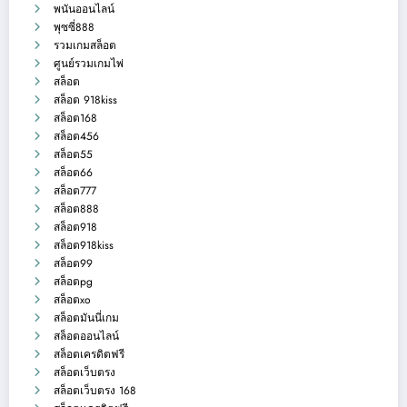
พนันออนไลน์
พุซซี่888
รวมเกมสล็อต
ศูนย์รวมเกมไพ่
สล็อต
สล็อต 918kiss
สล็อต168
สล็อต456
สล็อต55
สล็อต66
สล็อต777
สล็อต888
สล็อต918
สล็อต918kiss
สล็อต99
สล็อตpg
สล็อตxo
สล็อตมันนี่เกม
สล็อตออนไลน์
สล็อตเครดิตฟรี
สล็อตเว็บตรง
สล็อตเว็บตรง 168