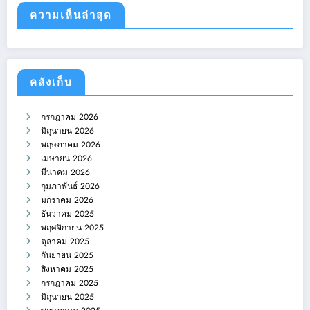
ความเห็นล่าสุด
คลังเก็บ
กรกฎาคม 2026
มิถุนายน 2026
พฤษภาคม 2026
เมษายน 2026
มีนาคม 2026
กุมภาพันธ์ 2026
มกราคม 2026
ธันวาคม 2025
พฤศจิกายน 2025
ตุลาคม 2025
กันยายน 2025
สิงหาคม 2025
กรกฎาคม 2025
มิถุนายน 2025