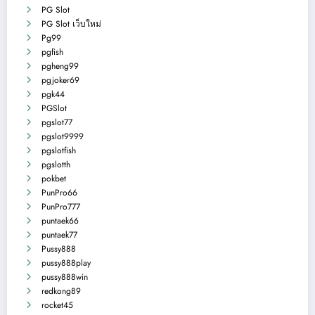
PG Slot
PG Slot เว็บใหม่
Pg99
pgfish
pgheng99
pgjoker69
pgk44
PGSlot
pgslot77
pgslot9999
pgslotfish
pgslotth
pokbet
PunPro66
PunPro777
puntaek66
puntaek77
Pussy888
pussy888play
pussy888win
redkong89
rocket45