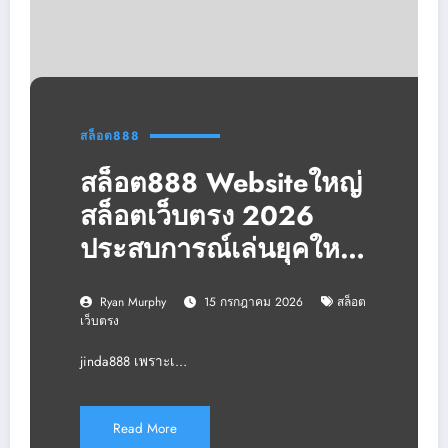
สล็อต888
สล็อต888 Websiteใหญ่
สล็อตเว็บตรง 2026
ประสบการณ์เล่นยุคใหม่
ระบบเสถียร พร้อมเกมให้
Ryan Murphy
15 กรกฎาคม 2026
สล็อต
เลือกมากมาย พนัน เว็บ
เว็บตรง
ใหญ่ เครดิตฟรี Top 84
jinda888 เพราะเ…
By Sherri Jin888.asia
23 กรกฎาคม 69
Read More