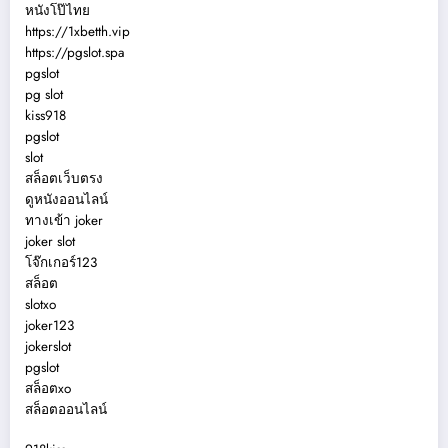
หนังโป๊ไทย
https://1xbetth.vip
https://pgslot.spa
pgslot
pg slot
kiss918
pgslot
slot
สล็อตเว็บตรง
ดูหนังออนไลน์
ทางเข้า joker
joker slot
โจ๊กเกอร์123
สล็อต
slotxo
joker123
jokerslot
pgslot
สล็อตxo
สล็อตออนไลน์