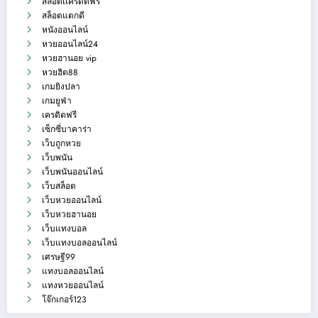
สล็อตเเครดิตฟรี
สล็อตแตกดี
หนังออนไลน์
หวยออนไลน์24
หวยฮานอย vip
หวยฮิต88
เกมยิงปลา
เกมยูฟ่า
เครดิตฟรี
เซ็กซี่บาคาร่า
เว็บถูกหวย
เว็บพนัน
เว็บพนันออนไลน์
เว็บสล็อต
เว็บหวยออนไลน์
เว็บหวยฮานอย
เว็บแทงบอล
เว็บแทงบอลออนไลน์
เศรษฐี99
แทงบอลออนไลน์
แทงหวยออนไลน์
โจ๊กเกอร์123