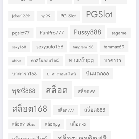
PGSlot
PG Slot
Joker123th
pg99
Pussy888
PunPro777
pgslot77
sagame
sexyauto168
temmax69
sexy168
tangtem168
ทางเข้าpg
บาคาร่า
คาสิโนออนไลน์
ufabet
ปั่นแตก66
บาคาร่า168
บาคาร่าออนไลน์
สล็อต
พุซซี่888
สล็อต99
สล็อต168
สล็อต888
สล็อต777
สล็อตxo
สล็อต918kiss
สล็อตpg
สล็อตเครดิตฟรี