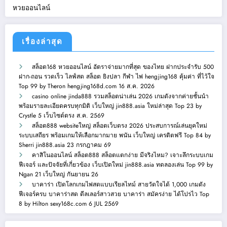
หวยออนไลน์
เรื่องล่าสุด
สล็อต168 หวยออนไลน์ อัตราจ่ายมากที่สุด ของไทย ฝากประจำรับ 500
ฝาก-ถอน รวดเร็ว ไลฟ์สด สล็อต ยิงปลา กีฬา ไพ่ hengjing168 คุ้มค่า ที่ไว้ใจ
Top 99 by Theron hengjing168d.com 16 ส.ค. 2026
casino online jinda888 รวมสล็อตน่าเล่น 2026 เกมดังจากค่ายชั้นนำ
พร้อมรายละเอียดครบทุกมิติ เว็บใหญ่ jin888.asia ใหม่ล่าสุด Top 23 by
Crystle 5 เว็บไซต์ตรง ส.ค. 2569
สล็อต888 websiteใหญ่ สล็อตเว็บตรง 2026 ประสบการณ์เล่นยุคใหม่
ระบบเสถียร พร้อมเกมให้เลือกมากมาย พนัน เว็บใหญ่ เครดิตฟรี Top 84 by
Sherri jin888.asia 23 กรกฎาคม 69
คาสิโนออนไลน์ สล็อต888 สล็อตแตกง่าย มีจริงไหม? เจาะลึกระบบเกม
ฟีเจอร์ และปัจจัยที่เกี่ยวข้อง เว็บเปิดใหม่ jin888.asia ทดลองเล่น Top 99 by
Ngan 21 เว็บใหญ่ กันยายน 26
บาคาร่า เปิดโลกเกมไพ่สดแบบเรียลไทม์ สายวัดใจได้ 1,000 เกมดัง
ฟีเจอร์ครบ บาคาร่าสด ดีลเลอร์สาวสวย บาคาร่า สมัครง่าย ได้โปรไว Top
8 by Hilton sexy168c.com 6 JUL 2569