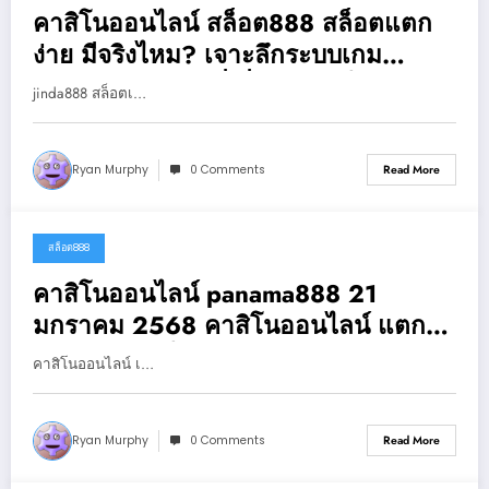
คาสิโนออนไลน์ สล็อต888 สล็อตแตก
ง่าย มีจริงไหม? เจาะลึกระบบเกม
ฟีเจอร์ และปัจจัยที่เกี่ยวข้อง เว็บเปิดใหม่
jinda888 สล็อตเ…
jin888.asia ทดลองเล่น Top 99 by
Ngan 21 เว็บใหญ่ กันยายน 26
Ryan Murphy
0 Comments
Read More
สล็อต888
27 พฤศจิกายน 2025
คาสิโนออนไลน์ panama888 21
มกราคม 2568 คาสิโนออนไลน์ แตก
โหดกว่าทุกเว็บ มันส์ กำไรดี ฝากแรก
คาสิโนออนไลน์ เ…
ของวันรับ 200% เว็บเดียวที่สาย
พรีเมียมเลือกใช้เดิมพันเหนือระดับ พรีเมี่
Ryan Murphy
0 Comments
Read More
ยม สล็อต888 ยกระดับการลงทุนกับ
ปานามา888 Top 98 by Rozella