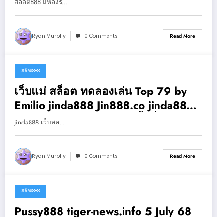
สล็อต888 แหล่งร…
200% ฝาก-ถอน AutoPgslot,
Sagaming, Joker สล็อต888 รับรอง
Ryan Murphy
0 Comments
Read More
สนุกทุกการเดิมพัน Top 19 by Selene
สล็อต888
9 กรกฎาคม 2025
เว็บแม่ สล็อต ทดลองเล่น Top 79 by
Emilio jinda888 Jin888.co jinda888
webตรง ฝาก-ถอนไว ไม่มีขั้นต่ำ 9 ส.ค.
jinda888 เว็บสล…
68 casino
Ryan Murphy
0 Comments
Read More
สล็อต888
5 กรกฎาคม 2025
Pussy888 tiger-news.info 5 July 68