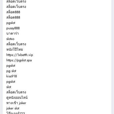
สล็อตเว็บตรง
สล็อตเว็บตรง
สล็อต888
สล็อต888
pgslot
pussy888
บาคาร่า
slotxo
สล็อตเว็บตรง
หนังโป๊ไทย
https://1xbetth.vip
https://pgslot.spa
pgslot
pg slot
kiss918
pgslot
slot
สล็อตเว็บตรง
ดูหนังออนไลน์
ทางเข้า joker
joker slot
โจ๊กเกอร์123