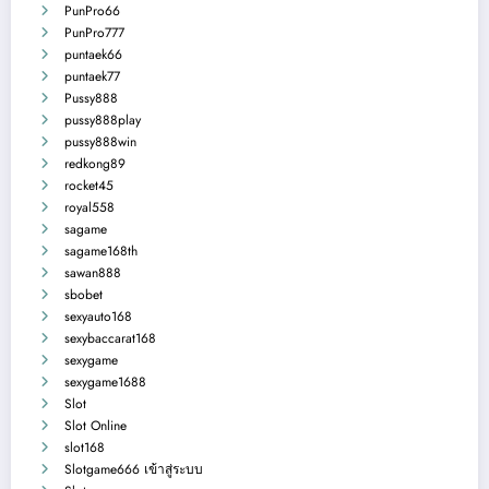
PunPro66
PunPro777
puntaek66
puntaek77
Pussy888
pussy888play
pussy888win
redkong89
rocket45
royal558
sagame
sagame168th
sawan888
sbobet
sexyauto168
sexybaccarat168
sexygame
sexygame1688
Slot
Slot Online
slot168
Slotgame666 เข้าสู่ระบบ