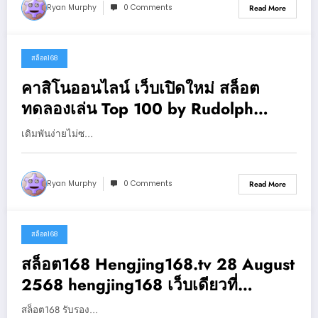
Ryan Murphy
0 Comments
Read More
judhai168.me 3 SEP 25
สล็อต168
30 พฤษภาคม 2025
คาสิโนออนไลน์ เว็บเปิดใหม่ สล็อต
ทดลองเล่น Top 100 by Rudolph
สล็อต168 Watchspec.com 18
เดิมพันง่ายไม่ซ…
สล็อต168 เว็บไซต์แจกหนัก สล็อตเว็บ
ตรงแตกง่าย 2025 เล่นแล้วรวยจริง
Ryan Murphy
0 Comments
Read More
ไหม? มาดูกัน AUG 25
สล็อต168
30 พฤษภาคม 2025
สล็อต168 Hengjing168.tv 28 August
2568 hengjing168 เว็บเดียวที่
Cashback คืนเงินแบบเรียลไทม์ ทุกยอด
สล็อต168 รับรอง…