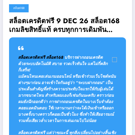
สล็อต168
5 พฤศจิกายน 2025
สล็อตเครดิตฟรี 9 DEC 26 สล็อต168
เกมลิขสิทธิ์แท้ ครบทุกการเดิมพัน
เครดิตฟรี 188 เกมสด เล่นกันสดๆจาก
บ่อน คาสิโนออนไลน์ระดับ VIP
happy168 สร้างรายได้ง่ายๆ ลุยเลย
สล็อตเครดิตฟรี
สล็อต168
บริการฝากถอนเครดิต
Top 39 by Archie Happy168.uk
ด้วยระบบอัตโนมัติ สบาย รวดเร็วทันใจ แค่ไม่กี่คลิก
ก็เสร็จ!
แม้คนไหนเคยเล่นเกมออนไลน์ หรือเข้าร่วมเว็บไซต์พนัน
ต่างๆมาก่อน อาจเข้าใจกันอยู่ว่า “ระบบฝากถอน” เป็น
ประเด็นสำคัญที่สร้างความประทับใจแรกให้กับผู้เล่นได้
มากขนาดไหน สำหรับผมเองก็เช่นกันนะครับ คราวก่อน
ผมยังนึกออกดีว่า การฝากถอนเครดิตในบางเว็บจำต้อง
คอยแอดมินตอบ ใช้เวลานานกว่าจะได้เงินเข้าหรือออก
บางครั้งบางคราวก็คอยเป็นชั่วโมง ซึ่งทำให้เสียอารมณ์
รวมทั้งเสียเวล่ำเวลาในการเล่นเกมไปไม่น้อย
สล็อตเครดิตฟรี แต่ว่าขณะนี้ ทุกสิ่งเปลี่ยนไปอย่างสิ้นเชิง