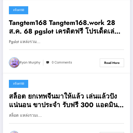
สล็อต168
15 สิงหาคม 2025
Tangtem168 Tangtem168.work 28
ส.ค. 68 pgslot เครดิตฟรี โปรเด็ดเล่น
สล็อตแตกง่าย ฝากไม่ถึงร้อย ได้สอยตัง
Pgslot แหล่งรวม…
แน่ ฝาก – ถอน ออโต้ 3 วิ ระบบล้ำ มี
เกมให้เล่นเยอะที่สุด สล็อต168 เล่นปุ๊บ
Ryan Murphy
0 Comments
Read More
หยุดชีวิตเดือนชนเดือน Top 70 by
Jame
สล็อต168
9 กรกฎาคม 2025
สล็อต ยกเทพจีนมาให้แล้ว เล่นแล้วปัง
แน่นอน ขาประจำ รับฟรี 300 แอดมินมื
ออาชีพกว่าพันคน บาคาร่า ยิงปลา กีฬา
สล็อต แหล่งรวมเ…
จัดให้หมดทุกค่ายดัง judhai168 สมัคร
รับเครดิตฟรีทันที! Top 73 by Deandre