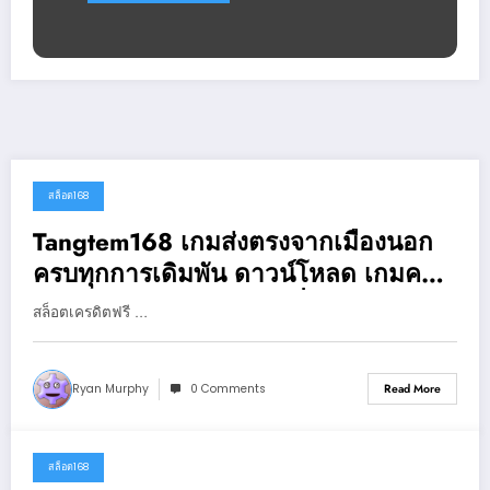
สล็อต168
13 พฤษภาคม 2026
Tangtem168 เกมส่งตรงจากเมืองนอก
ครบทุกการเดิมพัน ดาวน์โหลด เกมคาสิ
โน เงินชัวร์ พร้อมเปย์ทุกชั่วโมง การันตี
สล็อตเครดิตฟรี …
สมาชิกทั้งไทยและนอก สล็อต168 สมัคร
ง่าย ครบ จบในเว็บเดียว Top 76 by
Ryan Murphy
0 Comments
Read More
Mavis tangtem168c.com 16 May 26
สล็อต168
16 เมษายน 2026