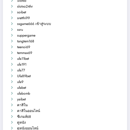
Slotxo
slotxo24hr
soibet
sretthi99
ssgame666 เข้าสู่ระบบ
ssru
suppergame
tangtem168
teenoi69
temmax69
ufa11bet
ufa191
ufa77
Ufa89bet
ufa9
ufabet
ufabomb
yaibet
คาสิโน
คาสิโนออนไลน์
ซีเกมส์68
ดูหนัง
ดูหนังออนไลน์