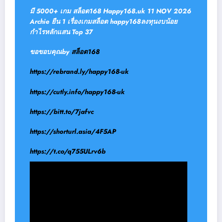
มี 5000+ เกม สล็อต168 Happy168.uk 11 NOV 2026
Archie ยืน 1 เรื่องเกมสล็อต happy168ลงทุนงบน้อย
กำไรหลักแสน Top 37
ขอขอบคุณby
สล็อต168
https://rebrand.ly/happy168-uk
https://cutly.info/happy168-uk
https://bitt.to/7jafvc
https://shorturl.asia/4F5AP
https://t.co/q755ULrv6b