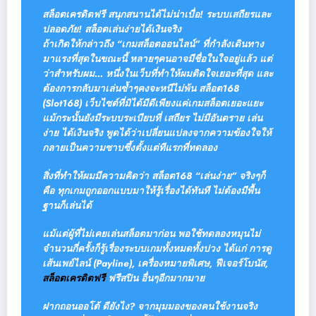
สล็อตเครดิตฟรี สนุกสนานได้ไม่น่าเบื่อ! ระบบเสถียรและ
ปลอดภัย! สล็อตเล่นง่ายได้เงินจริง
ถ้าเกิดให้กล่าวถึง “เกมสล็อตออนไลน์” ที่กำลังเดินทาง
มาแรงที่สุดในขณะนี้ หลายๆคนอาจมีชื่อในใจอยู่แล้ว แต่
ว่าสำหรับผม… หนึ่งในเว็บที่ทำให้ผมติดใจเยอะที่สุด และ
ต้องการกลับมาเล่นซ้ำๆคงจะหนีไม่พ้น สล็อต168
(Slot168) เว็บไซต์ที่มิได้มีดีเพียงแค่เกมสล็อตเยอะแยะ
แม้กระนั้นยังมีระบบระเบียบที่ เสถียร ไม่มีอันตราย เล่น
ง่าย ได้เงินจริง พูดได้ว่าเปลี่ยนแปลงจากความข้องใจให้
กลายเป็นความซาบซึ้งตั้งแต่ทีแรกที่ทดลอง
สิ่งที่ทำให้ผมมีความคิดว่า สล็อต168 “เล่นง่าย” จริงๆก็
คือ ทุกเกมถูกออกแบบมาให้รู้เรื่องได้ทันที ไม่ต้องมีพื้น
ฐานก็เล่นได้
แม้แต่ผู้ที่ไม่เคยเล่นสล็อตมาก่อน พอใช้ทดลองหมุนไม่
จำนวนกี่ครั้งก็รู้เรื่องระบบเกมทั้งหมดทั้งปวง ได้แก่ การดู
เส้นเพย์ไลน์ (Payline), เครื่องหมายพิเศษ, ฟีเจอร์โบนัส,
สล็อตเครดิตฟรี
ฟรีสปิน อื่นๆอีกมากมาย
ฝากถอนออโต้ ดียังไง? จากมุมมองของคนใช้งานจริง