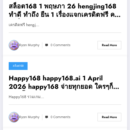
สล็อต168 1 พฤษภา 26 hengjing168
ทำดี ทำถึง ยืน 1 เรื่องแจกเครดิตฟรี คน
รักปั่น ห้ามพลาด แจกแหลก เข้าใจ
เครดิตฟรี hengj…
คนจน คาสิโนออนไลน์ระดับ VIP เครดิต
ฟรี ปั่นหาค่าน้ำมัน ง่ายนิดเดียว Top 21
Ryan Murphy
0 Comments
Read More
by Kami Hengjing168b.com
สล็อต168
4 กุมภาพันธ์ 2026
Happy168 happy168.ai 1 April
2026 happy168 จ่ายทุกยอด ใครๆก็
แฮปปี้ สมาชิกใหม่รับ 100% แอดมินมื
Happy168 รวมเกม…
ออาชีพ ให้คำแนะนำตรงจุด เว็บเดิมพัน
ที่ดีที่สุดในไทย สล็อต168 ถอนได้จริง ไม่
Ryan Murphy
0 Comments
Read More
ขายฝัน Top 12 by Tania