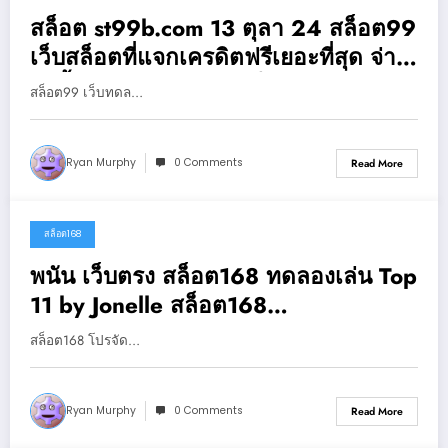
สล็อต st99b.com 13 ตุลา 24 สล็อต99
เว็บสล็อตที่แจกเครดิตฟรีเยอะที่สุด จ่าย
ไม่อั้น รับล้นๆ 1,000 สล็อตทดลองเล่น
สล็อต99 เว็บทดล…
ฟรีกี่ล้านก็ถอนได้ ไม่อั้น sretthi99
ปลอดภัยคุ้มค่าการลงทุน Top 25 by
Ryan Murphy
0 Comments
Read More
Vito
สล็อต168
15 กันยายน 2025
พนัน เว็บตรง สล็อต168 ทดลองเล่น Top
11 by Jonelle สล็อต168
Hengjing168.guru 29 hengjing168
สล็อต168 โปรจัด…
websiteแตกง่าย สูตรลับสล็อต 2025
ปั่นยังไงให้แตกไว กำไรปัง November
Ryan Murphy
0 Comments
Read More
2025