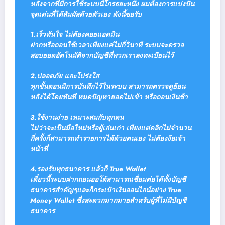
หลังจากที่มีการใช้ระบบนี้โกรธยะหนึ่ง ผมต้องการแบ่งปัน
จุดเด่นที่ได้สัมผัสด้วยตัวเอง ดังนี้ขอรับ
1.เร็วทันใจ ไม่ต้องคอยแอดมิน
ฝากหรือถอนใช้เวลาเพียงแค่ไม่กี่วินาที ระบบจะตรวจ
สอบยอดอัตโนมัติจากบัญชีที่พวกเราลงทะเบียนไว้
2.ปลอดภัย และโปร่งใส
ทุกขั้นตอนมีการบันทึกไว้ในระบบ สามารถตรวจดูย้อน
หลังได้โดยทันที หมดปัญหายอดไม่เข้า หรือถอนเงินช้า
3.ใช้งานง่าย เหมาะสมกับทุกคน
ไม่ว่าจะเป็นมือใหม่หรือผู้เล่นเก่า เพียงแต่คลิกไม่จำนวน
กี่ครั้งก็สามารถทำรายการได้ด้วยตนเอง ไม่ต้องง้อเจ้า
หน้าที่
4.รองรับทุกธนาคาร แล้วก็ True Wallet
เดี๋ยวนี้ระบบฝากถอนออโต้สามารถเชื่อมต่อได้ทั้งบัญชี
ธนาคารสำคัญๆและก็กระเป๋าเงินออนไลน์อย่าง True
Money Wallet ซึ่งสะดวกมากมายสำหรับผู้ที่ไม่มีบัญชี
ธนาคาร