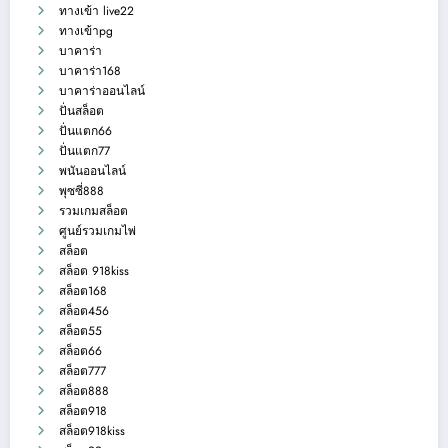
ทางเข้า live22
ทางเข้าpg
บาคาร่า
บาคาร่า168
บาคาร่าออนไลน์
ปั่นสล็อต
ปั่นแตก66
ปั่นแตก77
พนันออนไลน์
พุซซี่888
รวมเกมสล็อต
ศูนย์รวมเกมไพ่
สล็อต
สล็อต 918kiss
สล็อต168
สล็อต456
สล็อต55
สล็อต66
สล็อต777
สล็อต888
สล็อต918
สล็อต918kiss