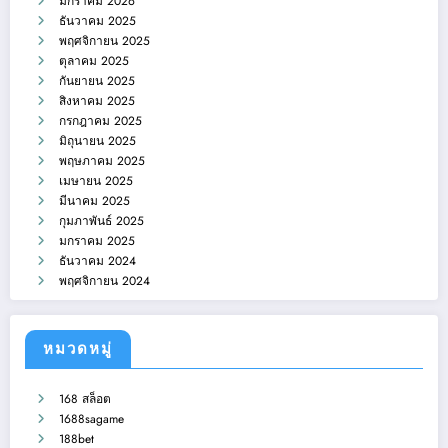
มกราคม 2026
ธันวาคม 2025
พฤศจิกายน 2025
ตุลาคม 2025
กันยายน 2025
สิงหาคม 2025
กรกฎาคม 2025
มิถุนายน 2025
พฤษภาคม 2025
เมษายน 2025
มีนาคม 2025
กุมภาพันธ์ 2025
มกราคม 2025
ธันวาคม 2024
พฤศจิกายน 2024
หมวดหมู่
168 สล็อต
1688sagame
188bet