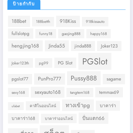
ป้ายกำกับ
188bet
918Kiss
188betth
918kissauto
fullslotpg
funny18
gaojing888
happy168
hengjing168
Jinda55
jinda888
Joker123
PGSlot
PG Slot
Joker123th
pg99
Pussy888
PunPro777
pgslot77
sagame
sexyauto168
temmax69
sexy168
tangtem168
ทางเข้าpg
บาคาร่า
คาสิโนออนไลน์
ufabet
ปั่นแตก66
บาคาร่า168
บาคาร่าออนไลน์