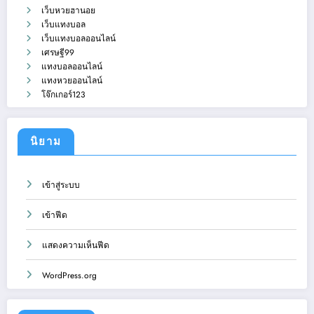
เว็บหวยฮานอย
เว็บแทงบอล
เว็บแทงบอลออนไลน์
เศรษฐี99
แทงบอลออนไลน์
แทงหวยออนไลน์
โจ๊กเกอร์123
นิยาม
เข้าสู่ระบบ
เข้าฟีด
แสดงความเห็นฟีด
WordPress.org