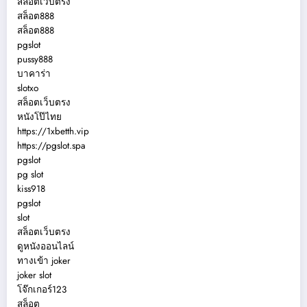
สล็อตเว็บตรง
สล็อต888
สล็อต888
pgslot
pussy888
บาคาร่า
slotxo
สล็อตเว็บตรง
หนังโป๊ไทย
https://1xbetth.vip
https://pgslot.spa
pgslot
pg slot
kiss918
pgslot
slot
สล็อตเว็บตรง
ดูหนังออนไลน์
ทางเข้า joker
joker slot
โจ๊กเกอร์123
สล็อต