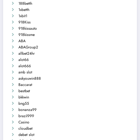
188betth
1xbetth
1xbit1
918Kiss
918kissauto
918kissme
ABA
ABAGroup2
allbet24hr
alot66
alot666
amb slot
askyouwin888
Baccarat
bestbet
bkkwin
bng55
bonanza99
brazil999
Casino
cloudbet
debet slot