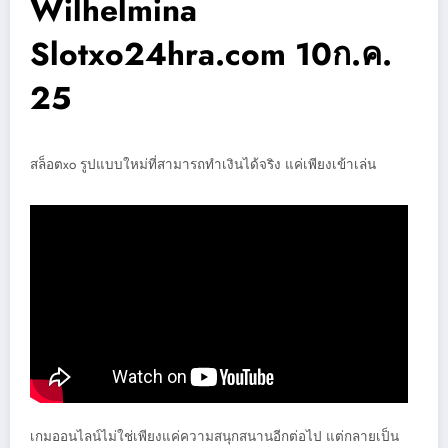
Wilhelmina
Slotxo24hra.com 10ก.ค.
25
สล็อตxo รูปแบบใหม่ที่สามารถทำเงินได้จริง แค่เพียงเข้าเล่น
เกมออนไลน์ไม่ใช่เพียงแค่ความสนุกสนานอีกต่อไป แต่กลายเป็น