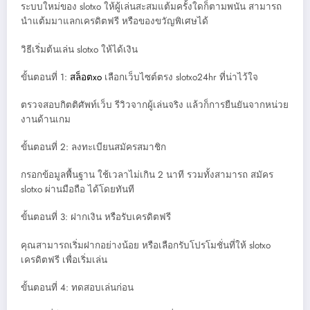
ระบบใหม่ของ slotxo ให้ผู้เล่นสะสมแต้มครั้งใดก็ตามพนัน สามารถ
นำแต้มมาแลกเครดิตฟรี หรือของขวัญพิเศษได้
วิธีเริ่มต้นเล่น slotxo ให้ได้เงิน
ขั้นตอนที่ 1:
สล็อตxo
เลือกเว็บไซต์ตรง slotxo24hr ที่น่าไว้ใจ
ตรวจสอบกิตติศัพท์เว็บ รีวิวจากผู้เล่นจริง แล้วก็การยืนยันจากหน่วย
งานด้านเกม
ขั้นตอนที่ 2: ลงทะเบียนสมัครสมาชิก
กรอกข้อมูลพื้นฐาน ใช้เวลาไม่เกิน 2 นาที รวมทั้งสามารถ สมัคร
slotxo ผ่านมือถือ ได้โดยทันที
ขั้นตอนที่ 3: ฝากเงิน หรือรับเครดิตฟรี
คุณสามารถเริ่มฝากอย่างน้อย หรือเลือกรับโปรโมชั่นที่ให้ slotxo
เครดิตฟรี เพื่อเริ่มเล่น
ขั้นตอนที่ 4: ทดสอบเล่นก่อน