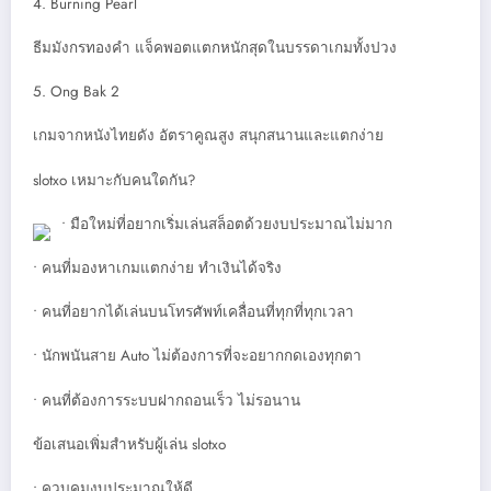
4. Burning Pearl
ธีมมังกรทองคำ แจ็คพอตแตกหนักสุดในบรรดาเกมทั้งปวง
5. Ong Bak 2
เกมจากหนังไทยดัง อัตราคูณสูง สนุกสนานและแตกง่าย
slotxo เหมาะกับคนใดกัน?
• มือใหม่ที่อยากเริ่มเล่นสล็อตด้วยงบประมาณไม่มาก
• คนที่มองหาเกมแตกง่าย ทำเงินได้จริง
• คนที่อยากได้เล่นบนโทรศัพท์เคลื่อนที่ทุกที่ทุกเวลา
• นักพนันสาย Auto ไม่ต้องการที่จะอยากกดเองทุกตา
• คนที่ต้องการระบบฝากถอนเร็ว ไม่รอนาน
ข้อเสนอเพิ่มสำหรับผู้เล่น slotxo
• ควบคุมงบประมาณให้ดี