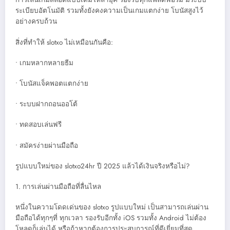
ระเบียบอัตโนมัติ รวมทั้งยังคงความเป็นเกมแตกง่าย โบนัสสูงไว้
อย่างครบถ้วน
สิ่งที่ทำให้ slotxo ไม่เหมือนกันคือ:
• เกมหลากหลายธีม
• โบนัสแจ็คพอตแตกง่าย
• ระบบฝากถอนออโต้
• ทดสอบเล่นฟรี
• สมัครง่ายผ่านมือถือ
รูปแบบใหม่ของ slotxo24hr ปี 2025 แล้วได้เงินจริงหรือไม่?
1. การเล่นผ่านมือถือที่ลื่นไหล
หนึ่งในความโดดเด่นของ slotxo รูปแบบใหม่ เป็นสามารถเล่นผ่าน
มือถือได้ทุกๆที่ ทุกเวลา รองรับอีกทั้ง iOS รวมทั้ง Android ไม่ต้อง
โหลดก็เล่นได้ หรือถ้าหากต้องการประสบการณ์ที่ดีเยี่ยมที่สุด