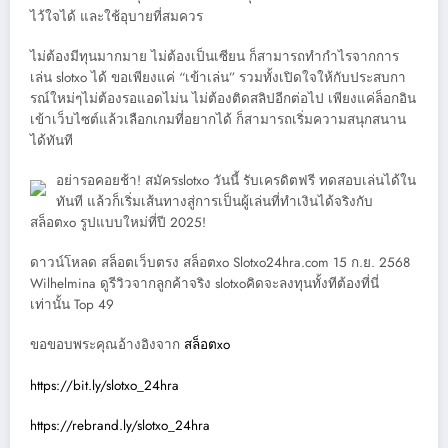
ไว้ใจได้ และใช้อุบายที่สมควร
ไม่ต้องมีทุนมากมาย ไม่ต้องเป็นเซียน ก็สามารถทำกำไรจากการ
เล่น slotxo ได้ ขอเพียงแค่ “เข้าเล่น” รวมทั้งเปิดใจให้กับประสบกา
รณ์ใหม่ๆไม่ต้องรอแอดไม่น ไม่ต้องติดสลิปอีกต่อไป เพียงแค่ล็อกอิน
เข้าเว็บไซต์แล้วเลือกเกมที่อยากได้ ก็สามารถเริ่มความสนุกสนาน
ได้ทันที
อย่ารอคอยช้า! สมัครslotxo วันนี้ รับเครดิตฟรี ทดสอบเล่นได้ใน
ทันที แล้วก็เริ่มเส้นทางสู่การเป็นผู้เล่นที่ทำเงินได้จริงกับ
สล็อตxo รูปแบบใหม่ที่ปี 2025!
ดาวน์โหลด สล็อตเว็บตรง สล็อตxo Slotxo24hra.com 15 ก.ย. 2568
Wilhelmina ดูรีวิวจากลูกค้าจริง slotxoคิดจะลงทุนทั้งทีต้องที่นี่
เท่านั้น Top 49
ขอขอบพระคุณอ้างอิงจาก
สล็อตxo
https://bit.ly/slotxo_24hra
https://rebrand.ly/slotxo_24hra