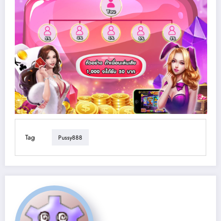
Tag
Pussy888