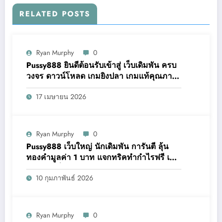
RELATED POSTS
Ryan Murphy
0
Pussy888 ยินดีต้อนรับเข้าสู่ เว็บเดิมพัน ครบ
วงจร ดาวน์โหลด เกมยิงปลา เกมแท้คุณภาพ
คัดสรรอย่างดีรองรับทุกระบบ pussy888fun
17 เมษายน 2026
สายปั่นตัวจริง ห้ามพลาด Top 61 by
Margarette pussy888fun.shop 1 March
69
Ryan Murphy
0
Pussy888 เว็บใหญ่ นักเดิมพัน การันตี ลุ้น
ทองคำมูลค่า 1 บาท แจกทริคทำกำไรฟรี เปย์
หนัก รับเต็มๆ pussy888 รับประกันการเงิน
10 กุมภาพันธ์ 2026
มั่นคง Top 35 by Ryan pussy888fun.tv 4
April 2026
Ryan Murphy
0