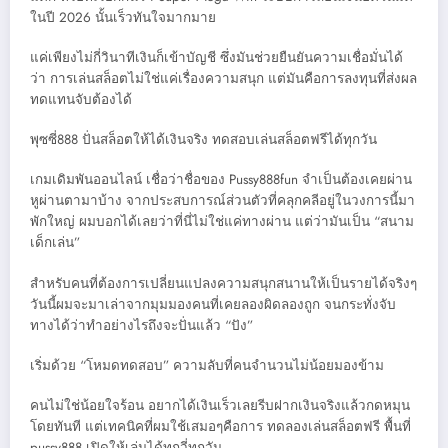
ในปี 2026 นั้นเร็วทันใจมากมาย
แค่เพียงไม่กี่วินาทีเงินก็เข้าบัญชี ซึ่งมันช่วยยืนยันความเชื่อมั่นได้
ว่า การเล่นสล็อตไม่ใช่แค่เรื่องความสนุก แต่มันคือการลงทุนที่ส่งผล
ทดแทนจับต้องได้
พุซซี่888 ปั่นสล็อตให้ได้เงินจริง ทดสอบเล่นสล็อตฟรีได้ทุกวัน
เกมเดิมพันออนไลน์ เชื่อว่าชื่อของ Pussy888fun จำเป็นต้องเคยผ่าน
หูผ่านตามาบ้าง จากประสบการณ์ส่วนตัวที่คลุกคลีอยู่ในวงการนี้มา
พักใหญ่ ผมบอกได้เลยว่าที่นี่ไม่ใช่แค่ทางผ่าน แต่ว่ามันเป็น “สนาม
เด็กเล่น”
สำหรับคนที่ต้องการเปลี่ยนแปลงความสนุกสนานให้เป็นรายได้จริงๆ
วันนี้ผมจะมาเล่าจากมุมมองคนที่เคยลองผิดลองถูก จนกระทั่งจับ
ทางได้ว่าทำอย่างไรถึงจะปั่นแล้ว “ปัง”
เริ่มด้วย “โหมดทดสอบ” ความลับที่คนจำนวนไม่น้อยมองข้าม
คนไม่ใช่น้อยใจร้อน อยากได้เงินเร็วเลยรีบฝากเงินจริงแล้วกดหมุน
โดยทันที แต่เทคนิคที่ผมใช้เสมอๆคือการ ทดลองเล่นสล็อตฟรี พื้นที่
pussy888 เปิดให้เล่นได้ทุกวี่ทุกวัน