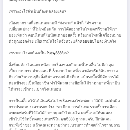
เพราะอะไรจำเป็นต้องทดลองเล่น?
เนื่องจากว่าสล็อตแต่ละเกมมี “จังหวะ” แล้วก็ “ค่าความ
เปลี่ยนแปลง” ที่ไม่เหมือนกัน การได้ลองกดในโหมดฟรีช่วยให้เรา
มองเห็นว่า ตอนไหนที่โบนัสแตกบ่อยครั้ง หรือเกมไหนที่เครื่องหมาย
ตัวคูณออกง่าย เมื่อเรามั่นใจในจังหวะแล้วค่อยขยับไปลงเงินจริง
เพราะอะไรจะต้องเป็น
Pussy888fun
?
สิ่งที่ผมต้องใจนอกเหนือจากเรื่องของตัวเกมที่ไหลลื่น ไม่มีสะดุด
เป็นระบบการ ฝาก-ถอน ที่เร็วมาก ในยุคที่เวลาคือทรัพย์สิน การรอ
คิวเบิกเงินนานๆคือสิ่งที่น่าอารมณ์เสียที่สุด แม้กระนั้นที่นี่จัดการได้
ค่อนข้างจะเป็นมืออาชีพ ทำให้พวกเราเชื่อมั่นได้ว่าทุกบาทที่เราปั่น
ได้มาจะเข้ากระเป๋าจริงแน่นอน
การปั่นสล็อตให้ได้เงินจริงไม่ใช่เรื่องของโชคชะตา 100% แต่มันคือ
การประสมประสานระหว่าง “ระเบียบ การสังเกต รวมทั้งการเลือก
แพลตฟอร์มที่ไว้ใจได้” หากคุณยังไม่แน่ใจ ผมชี้แนะให้ทดลอง
เข้าไปใช้สิทธิ์ทดลองเล่นฟรีใน พุซซี่888 ดูกรนะครับ ฝึกหัดจน
กระทั่งช่ำชอง แล้วคุณจะทราบว่ากระบวนการทำผลกำไรจากปลาย