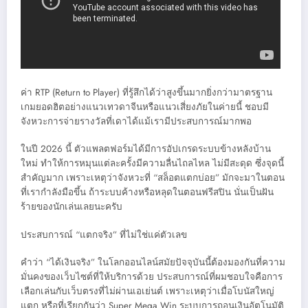
ค่า RTP (Return to Player) ที่รู้สึกได้ว่าสูงขึ้นมากยิ่งกว่ามาตรฐาน
เกมยอดฮิตอย่างแนวเทวดาจีนหรือแนวเสี่ยงภัยในค่ายนี้ ชอบมี
จังหวะการจ่ายรางวัลที่เดาได้แม้เรามีประสบการณ์มากพอ
ในปี 2026 นี้ ตัวแพลตฟอร์มได้มีการอัปเกรดระบบข้างหลังบ้าน
ใหม่ ทำให้การหมุนแต่ละครั้งมีความลื่นไถลไหล ไม่มีสะดุด ซึ่งจุดนี้
สำคัญมาก เพราะเหตุว่าจังหวะที่ “สล็อตแตกบ่อย” มักจะมาในตอน
ที่เรากำลังมือขึ้น ถ้าระบบค้างหรือหลุดในตอนฟรีสปิน นั่นเป็นฝัน
ร้ายของนักเล่นเลยนะครับ
ประสบการณ์ “แตกจริง” ที่ไม่ใช่แค่ตัวเลข
คำว่า “ได้เงินจริง” ในโลกออนไลน์สมัยปัจจุบันนี้ต้องมองกันที่ความ
มั่นคงของเว็บไซต์ที่ให้บริการด้วย ประสบการณ์ที่ผมชอบใจคือการ
เลือกเล่นกับเว็บตรงที่ไม่ผ่านเอเย่นต์ เพราะเหตุว่าเมื่อโบนัสใหญ่
แตก หรือที่เรียกกันว่า Super Mega Win ระบบการถอนเงินอัตโนมัติ