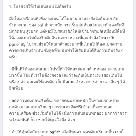
1. โปรช่วยให้เริ่มเล่นแบบไม่ต้องรีบ
มือใหม่ หรือคนที่เพิ่งลองเล่น ได้ไม่นาน อาจจะยังไม่คุ้นเคย กับ
จังหวะเกม ของ pgfish มากนัก การเริ่มเล่นด้วยเงินของตัวเองทันที
มักกดดัน สูงมาก แต่พอมีโปรสมาชิกใหม่เข้ามาช่วยก็เหมือนมีพื้นที่
ให้ลองแบบไม่ต้องรีบตัดสิน และระหว่างที่คุณกำลังจับทางกับ
pgslot อยู่ โปรจะช่วยให้คุณกล้าลองมากขึ้นโดยไม่ต้องแบกความ
คาดหวังเกินจำเป็น ซึ่งสุดท้ายมันทำให้เริ่มต้นได้ลื่นกว่าเดิมจริง ๆ
ครับ
• มีพื้นที่ให้ลองเล่นเกม: โปรนี้ทำให้หลายคน กล้าทดลอง หลายเกม
มากขึ้น โดยที่เราไม่ต้องกังวล เลยว่าจะกินเงินตัวเอง เยอะเกินไป
หรือเปล่า คุณจะใช้เครดิต เช็กฟีลเกม จังหวะการจ่าย และอื่น ๆ ได้
อีกเพียบ
• ลดความตึงตอนเริ่มต้น: หลายคนพลาดหนัก ในช่วงแรกเพราะ
กดดัน สะสมแบบเงียบ ๆ การรับเครดิตฟรีเข้ามาก็จะช่วยลด
ความเครียด ช่วงเริ่มต้นไปได้ เน้นการเล่นแบบทดลอง มากกว่าการ
หวังผลทันที ก็จะช่วยให้คุณใจนิ่ง ด้วย
• ทำให้คุ้นมือกับระบบ:
pgfish
เมื่อมีทุนจากเครดิตฟรีมากขึ้น เราก็