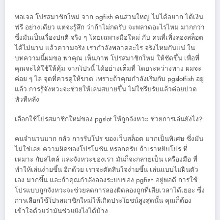
พอเจอ โปรสมาชิกใหม่ จาก pgfish คนส่วนใหญ่ ไม่ได้อยาก ได้เงิน
ฟรี อย่างเดียว แต่จะรู้สึก ว่าถ้าไม่กดรับ จะพลาดอะไรไหม มากกว่า
ซึ่งมันเป็นเรื่องปกติ จริง ๆ โดยเฉพาะมือใหม่ กับ คนที่เพิ่งลองสล็อต
ได้ไม่นาน แล้วความจริง เรากำลังพลาดอะไร จริงไหมกันแน่ ใน
บทความนี้ผมขอ พาคุณ เห็นภาพ โปรสมาชิกใหม่ ให้ชัดขึ้น เพื่อที่
คุณจะได้ใช้ให้คุ้ม จากโปรนี้ ได้อย่างเต็มที่ โดยระหว่างทาง ผมจะ
ค่อย ๆ ไล่ จุดที่ควรดูให้ขาด เพราะถ้าคุณกำลังเริ่มกับ pgslotfish อยู่
แล้ว การรู้จังหวะจะช่วยให้เล่นสบายขึ้น ไม่ใช่รีบรับแล้วค่อยปวด
หัวทีหลัง
เลือกใช้โปรสมาชิกใหม่ของ pgslot ให้ถูกจังหวะ ช่วยการเล่นยังไง?
คนจำนวนมาก กลัว การรับโปร ของเว็บสล็อต มากเป็นพิเศษ ซึ่งมัน
ไม่ใช่เลย ความผิดของโปรโมชัน หรอกครับ ถ้าเราหยิบโปร ที่
เหมาะ กับสไตล์ และจังหวะของเรา มันก็จะกลายเป็น เครื่องมือ ที่
ทำให้เล่นง่ายขึ้น อีกด้วย เราจะตัดสินใจง่ายขึ้น เล่นแบบไม่ฝืนตัว
เอง มากขึ้น และถ้าคุณกำลังลองระบบของ pgfish อยู่พอดี การใช้
โปรแบบถูกจังหวะจะช่วยลดการลองผิดลองถูกที่เสียเวลาได้เยอะ ซึ่ง
การเลือกใช้โปรสมาชิกใหม่ให้เกิดประโยชน์สูงสุดนั้น คุณก็ต้อง
เข้าใจด้วยว่ามันช่วยยังไงได้บ้าง