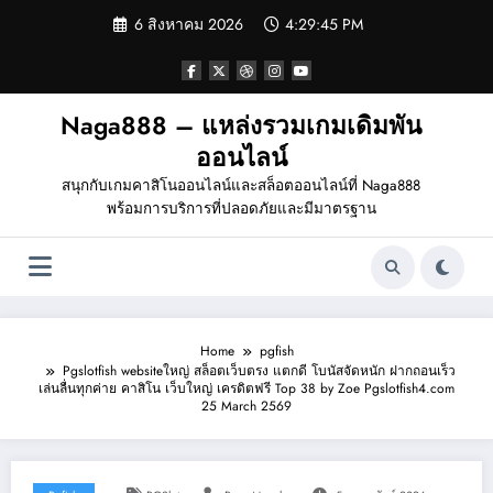
Skip
6 สิงหาคม 2026
4:29:46 PM
to
content
Naga888 – แหล่งรวมเกมเดิมพัน
ออนไลน์
สนุกกับเกมคาสิโนออนไลน์และสล็อตออนไลน์ที่ Naga888
พร้อมการบริการที่ปลอดภัยและมีมาตรฐาน
Home
pgfish
Pgslotfish websiteใหญ่ สล็อตเว็บตรง แตกดี โบนัสจัดหนัก ฝากถอนเร็ว
เล่นลื่นทุกค่าย คาสิโน เว็บใหญ่ เครดิตฟรี Top 38 by Zoe Pgslotfish4.com
25 March 2569