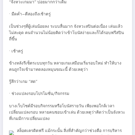
“จังหวะเกมมา” บ่อยมากกว่าเดิม
• มืดค่ำ–ตีสองถึงเช้าตรู่
เป็นช่วงๆที่ผู้เล่นน้อยลง ระบบลื่นมาก จังหวะสปินต่อเนื่อง เล่นแล้ว
ไม่สะดุด คนจำนวนไม่น้อยคิดว่าเข้าโบนัสง่ายและก็ได้รอบฟรีสปิน
ถี่ขึ้น
• เช้าตรู่
ข้างหลังรีเซ็ตระบบทุกวัน หลายเกมเสมือนเริ่มรอบใหม่ ทำให้บาง
คนถูกใจเข้ามาทดลองหมุนขณะนี้ ด้วยเหตุว่า
รู้สึกว่าเกม “สด”
• ช่วงแปลงรอบโปรโมชั่น/กิจกรรม
บางเว็บไซต์มีรอบกิจกรรมหรือโบนัสรายวัน เพียงพอใกล้เวลา
เปลี่ยนแปลงรอบ หลายคนชอบเข้าเล่น ด้วยเหตุว่าคิดว่าเป็นจังหวะ
ที่เกมมีการเปลี่ยนแปลง
สล็อตเครดิตฟรี แม้กระนั้น สิ่งที่สำคัญกว่าช่วงคือ การบริหาร