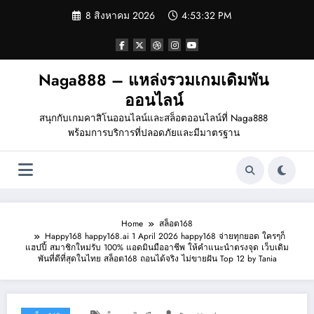
Skip
8 สิงหาคม 2026
4:53:33 PM
to
content
Naga888 – แหล่งรวมเกมเดิมพัน
ออนไลน์
สนุกกับเกมคาสิโนออนไลน์และสล็อตออนไลน์ที่ Naga888
พร้อมการบริการที่ปลอดภัยและมีมาตรฐาน
Home
สล็อต168
Happy168 happy168.ai 1 April 2026 happy168 จ่ายทุกยอด ใครๆก็
แฮปปี้ สมาชิกใหม่รับ 100% แอดมินมืออาชีพ ให้คำแนะนำตรงจุด เว็บเดิม
พันที่ดีที่สุดในไทย สล็อต168 ถอนได้จริง ไม่ขายฝัน Top 12 by Tania