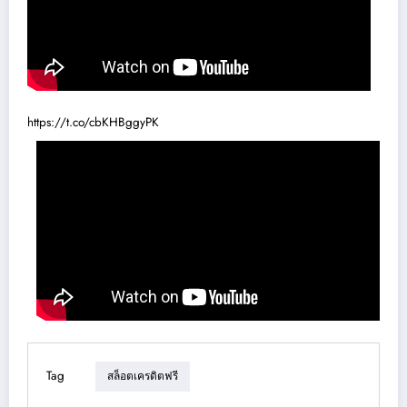
https://t.co/cbKHBggyPK
Tag
สล็อตเครดิตฟรี