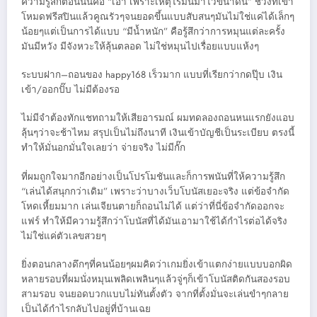
ความรู้สึกตอนนั้นคือ “เอ้า เพราะเหตุไรมันมาไวขนาดนี้” ช่วงที่เข้า
โหมดฟรีสปินแล้วคูณรัวๆจนยอดขึ้นแบบสับสนๆมันไม่ใช่แค่ได้เล็กๆ
น้อยๆแต่เป็นการได้แบบ “มีน้ำหนัก” คือรู้สึกว่าการหมุนแต่ละครั้ง
มันมีหวัง มีจังหวะให้ลุ้นตลอด ไม่ใช่หมุนไปเรื่อยแบบแห้งๆ
ระบบฝาก–ถอนของ happy168 เร็วมาก แบบที่เรียกว่ากดปุ๊บ เงิน
เข้า/ออกปั๊บ ไม่มีต้องรอ
ไม่มีจำต้องทักแชทถามให้เสียอารมณ์ ผมทดลองถอนหนแรกยังแอบ
ลุ้นๆว่าจะช้าไหม สรุปเป็นไม่ถึงนาที เงินเข้าบัญชีเป็นระเบียบ ตรงนี้
ทำให้มั่นอกมั่นใจเลยว่า จ่ายจริง ไม่มีกั๊ก
ที่ผมถูกใจมากอีกอย่างเป็นโปรโมชันและก็การพนันที่ให้ความรู้สึก
“เล่นได้สนุกกว่าเดิม” เพราะว่าบางเว็บโบนัสเยอะจริง แต่ข้อจำกัด
โหดเหี้ยมมาก เล่นเจียนตายก็ถอนไม่ได้ แต่ว่าที่นี่ข้อจำกัดออกจะ
แฟร์ ทำให้มีความรู้สึกว่าโบนัสที่ได้มันเอามาใช้ได้กำไรต่อได้จริง
ไม่ใช่แค่ตัวเลขสวยๆ
ยิ่งตอนกลางดึกๆที่คนน้อยๆผมคิดว่าเกมยิ่งเข้าแตกง่ายแบบบอกผิด
หลายรอบที่ผมนั่งหมุนเพลิดเพลินๆแล้วจู่ๆก็เข้าโบนัสติดกันสองรอบ
สามรอบ จนยอดบวกแบบไม่ทันตั้งตัว จากที่ตั้งมั่นจะเล่นขำๆกลาย
เป็นได้กำไรกลับไปอยู่ที่บ้านเฉย