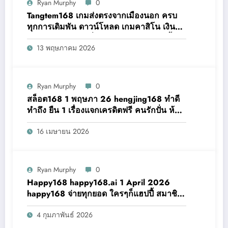
Ryan Murphy
0
Tangtem168 เกมส่งตรงจากเมืองนอก ครบ
ทุกการเดิมพัน ดาวน์โหลด เกมคาสิโน เงิน
ชัวร์ พร้อมเปย์ทุกชั่วโมง การันตีสมาชิกทั้ง
13 พฤษภาคม 2026
ไทยและนอก สล็อต168 สมัครง่าย ครบ จบใน
เว็บเดียว Top 76 by Mavis
tangtem168c.com 16 May 26
Ryan Murphy
0
สล็อต168 1 พฤษภา 26 hengjing168 ทำดี
ทำถึง ยืน 1 เรื่องแจกเครดิตฟรี คนรักปั่น ห้าม
พลาด แจกแหลก เข้าใจคนจน คาสิโน
16 เมษายน 2026
ออนไลน์ระดับ VIP เครดิตฟรี ปั่นหาค่าน้ำมัน
ง่ายนิดเดียว Top 21 by Kami
Hengjing168b.com
Ryan Murphy
0
Happy168 happy168.ai 1 April 2026
happy168 จ่ายทุกยอด ใครๆก็แฮปปี้ สมาชิก
ใหม่รับ 100% แอดมินมืออาชีพ ให้คำแนะนำ
4 กุมภาพันธ์ 2026
ตรงจุด เว็บเดิมพันที่ดีที่สุดในไทย สล็อต168
ถอนได้จริง ไม่ขายฝัน Top 12 by Tania