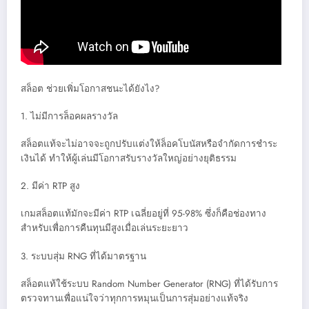
สล็อต ช่วยเพิ่มโอกาสชนะได้ยังไง?
1. ไม่มีการล็อคผลรางวัล
สล็อตแท้จะไม่อาจจะถูกปรับแต่งให้ล็อคโบนัสหรือจำกัดการชำระ
เงินได้ ทำให้ผู้เล่นมีโอกาสรับรางวัลใหญ่อย่างยุติธรรม
2. มีค่า RTP สูง
เกมสล็อตแท้มักจะมีค่า RTP เฉลี่ยอยู่ที่ 95-98% ซึ่งก็คือช่องทาง
สำหรับเพื่อการคืนทุนมีสูงเมื่อเล่นระยะยาว
3. ระบบสุ่ม RNG ที่ได้มาตรฐาน
สล็อตแท้ใช้ระบบ Random Number Generator (RNG) ที่ได้รับการ
ตรวจทานเพื่อแน่ใจว่าทุกการหมุนเป็นการสุ่มอย่างแท้จริง