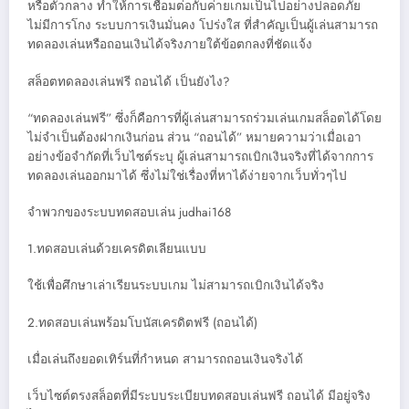
หรือตัวกลาง ทำให้การเชื่อมต่อกับค่ายเกมเป็นไปอย่างปลอดภัย
ไม่มีการโกง ระบบการเงินมั่นคง โปร่งใส ที่สำคัญเป็นผู้เล่นสามารถ
ทดลองเล่นหรือถอนเงินได้จริงภายใต้ข้อตกลงที่ชัดแจ้ง
สล็อตทดลองเล่นฟรี ถอนได้ เป็นยังไง?
“ทดลองเล่นฟรี” ซึ่งก็คือการที่ผู้เล่นสามารถร่วมเล่นเกมสล็อตได้โดย
ไม่จำเป็นต้องฝากเงินก่อน ส่วน “ถอนได้” หมายความว่าเมื่อเอา
อย่างข้อจำกัดที่เว็บไซต์ระบุ ผู้เล่นสามารถเบิกเงินจริงที่ได้จากการ
ทดลองเล่นออกมาได้ ซึ่งไม่ใช่เรื่องที่หาได้ง่ายจากเว็บทั่วๆไป
จำพวกของระบบทดสอบเล่น judhai168
1.ทดสอบเล่นด้วยเครดิตเลียนแบบ
ใช้เพื่อศึกษาเล่าเรียนระบบเกม ไม่สามารถเบิกเงินได้จริง
2.ทดสอบเล่นพร้อมโบนัสเครดิตฟรี (ถอนได้)
เมื่อเล่นถึงยอดเทิร์นที่กำหนด สามารถถอนเงินจริงได้
เว็บไซต์ตรงสล็อตที่มีระบบระเบียบทดสอบเล่นฟรี ถอนได้ มีอยู่จริง