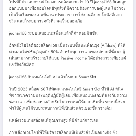
โปรที่มีประสบการณ์ในวงการสล็อตมากว่า 10 ปี judhai168 ก็เลยถูก
ออกแบบมาเพื่อตอบโจทย์ทุกสิ่งที่มีความต้องการของผู้เล่น ไม่ว่าจะ
เป็นในเรื่องของเกมที่นานาประการ การใช้งานที่ง่าย โบนัสที่แจก
จริง และก็ระบบการคลังที่รวดเร็วปลอดภัย
judhai168 ระบบเสนอแนะเพื่อนแล้วก็ค่าคอมมิชชัน
อีกหนึ่งไฮไลต์ของสล็อต168 เป็นระบบชี้แนะเพื่อนฝูง (Affiliate) ที่ให้
ค่าคอมไม่ชชันสูงสุดถึง 50% สำหรับทุกการเล่นของสหายที่ชี้แนะ ผู้
เล่นสามารถสร้างรายได้แบบ Passive Income ได้อย่างถาวรเพียงแต่
แชร์ลิงก์สมัคร
judhai168 กับเทคโนโลยี AI แล้วก็ระบบ Smart Slot
ในปี 2025 สล็อต168 ได้พัฒนาเทคโนโลยี Smart Slot ที่ใช้ AI พินิจ
พิจารณาความประพฤติปฏิบัติผู้เล่น เพื่อเสนอแนะเกมที่ตรงกับความ
ชอบ และเพิ่มช่องทางสำหรับในการชนะให้มากเพิ่มขึ้น ระบบนี้ช่วย
ทำให้ผู้เล่นได้รับประสบการณ์ที่เป็นส่วนตัวเยอะขึ้นกว่าเดิม
แหล่งรวมเกมสล็อตแท้คุณภาพสูง ที่มีค่าแก่การเล่น
การเลือกเว็บไซต์ที่ให้บริการสล็อตแท้เป็นสิ่งจำเป็นอย่างยิ่ง ซึ่ง