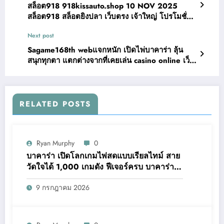
สล็อต918 918kissauto.shop 10 NOV 2025
สล็อต918 สล็อตยิงปลา เว็บตรง เจ้าใหญ่ โปรโมชั่น
เครดิตฟรี 100% รับของขวัญวันเกิด 300 บาท มี 20
Next post
ก็ปั่นได้ สล็อต918 สมัครวันนี้ แถมโบนัสฟรี ไม่อั้น
Top 4 by Bonnie
Sagame168th webแจกหนัก เปิดไพ่บาคาร่า ลุ้น
สนุกทุกตา แตกต่างจากที่เคยเล่น casino online เว็บ
เปิดใหม่ sagame168th เครดิตฟรี Top 78 by
Leonardo sagame168th sagame168th.shop 9
ตุลา 25
RELATED POSTS
Ryan Murphy
0
บาคาร่า เปิดโลกเกมไพ่สดแบบเรียลไทม์ สาย
วัดใจได้ 1,000 เกมดัง ฟีเจอร์ครบ บาคาร่า
สด ดีลเลอร์สาวสวย บาคาร่า สมัครง่าย ได้
9 กรกฎาคม 2026
โปรไว Top 8 by Hilton sexy168c.com 6
JUL 2569