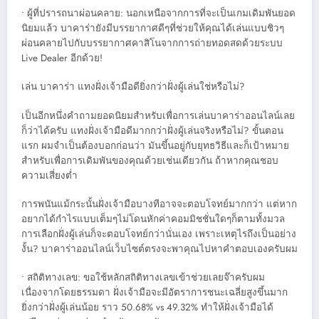
• ผู้ที่ปรารถนาผ่อนคลาย: นอกเหนือจากการที่จะเป็นเกมเดิมพันยอด
นิยมแล้ว บาคาร่ายังมีบรรยากาศดีๆที่ช่วยให้คุณได้เล่นแบบชิวๆ
ผ่อนคลายไปกับบรรยากาศคาสิโนจากการถ่ายทอดสดด้วยระบบ
Live Dealer อีกด้วย!
เล่น บาคาร่า แทงฝั่งเจ้ามือดียิ่งกว่าฝั่งผู้เล่นใช่หรือไม่?
เป็นอีกหนึ่งคำถามยอดนิยมสำหรับเพื่อการเล่นบาคาร่าออนไลน์เลย
ก็ว่าได้ครับ แทงฝั่งเจ้ามือดีมากกว่าฝั่งผู้เล่นจริงหรือไม่? ขั้นตอน
แรก ผมจำเป็นต้องบอกก่อนว่า มันขึ้นอยู่กับยุทธวิธีและก็เป้าหมาย
สำหรับเพื่อการเดิมพันของคุณด้วยเช่นเดียวกัน ถ้าหากคุณชอบ
ความเสี่ยงต่ำ
การพนันแม้กระนั้นฝั่งเจ้ามือบางทีอาจจะตอบโจทย์มากกว่า แต่หาก
อยากได้กำไรแบบเต็มๆไม่โดนหักค่าคอมมิชชั่นใดๆก็ตามทั้งมวล
การเลือกฝั่งผู้เล่นก็จะตอบโจทย์กว่านั่นเอง เพราะเหตุไรถึงเป็นอย่าง
งั้น? บาคาร่าออนไลน์เว็บไซต์ตรงจะพาคุณไปหาคำตอบเองครับผม
• สถิติทางเลข: ขอใช้หลักสถิติทางเลขเข้าช่วยเลยจ๊าครับผม
เนื่องจากโดยธรรมดา ฝั่งเจ้ามือจะมีอัตราการชนะเฉลี่ยสูงขึ้นมาก
ยิ่งกว่าฝั่งผู้เล่นน้อย ราว 50.68% vs 49.32% ทำให้ฝั่งเจ้ามือได้